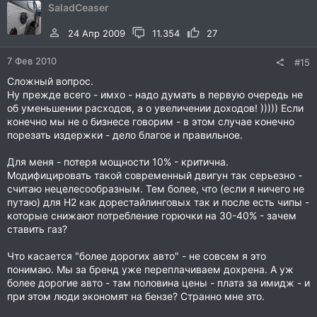
SaladCeaser
24 Апр 2009
11.354
27
7 Фев 2010
#15
Сложный вопрос.
Ну прежде всего - имхо - надо думать в первую очередь не
об уменьшении расходов, а о увеличении доходов! ))))) Если
конечно мы не о бизнесе говорим - в этом случае конечно
порезать издержки - дело благое и правильное.
Для меня - потеря мощности 10% - критична.
Модифицировать такой современный двигун так серьезно -
считаю нецелесообразным. Тем более, что (если я ничего не
путаю) для Н2 как дорестайлинговых так и после есть чипы -
которые снижают потребление горючки на 30-40% - зачем
ставить газ?
Что касается "более дорогих авто" - не совсем я это
понимаю. Мы за бренд уже переплачиваем дохрена. А уж
более дорогие авто - там половина цены - плата за имидж - и
при этом люди экономят на бензе? Странно мне это.