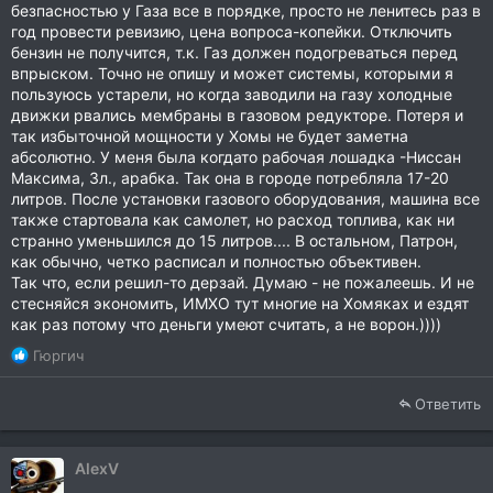
безпасностью у Газа все в порядке, просто не ленитесь раз в
год провести ревизию, цена вопроса-копейки. Отключить
бензин не получится, т.к. Газ должен подогреваться перед
впрыском. Точно не опишу и может системы, которыми я
пользуюсь устарели, но когда заводили на газу холодные
движки рвались мембраны в газовом редукторе. Потеря и
так избыточной мощности у Хомы не будет заметна
абсолютно. У меня была когдато рабочая лошадка -Ниссан
Максима, 3л., арабка. Так она в городе потребляла 17-20
литров. После установки газового оборудования, машина все
также стартовала как самолет, но расход топлива, как ни
странно уменьшился до 15 литров.... В остальном, Патрон,
как обычно, четко расписал и полностью объективен.
Так что, если решил-то дерзай. Думаю - не пожалеешь. И не
стесняйся экономить, ИМХО тут многие на Хомяках и ездят
как раз потому что деньги умеют считать, а не ворон.))))
Р
Гюргич
е
а
Ответить
к
ц
и
AlexV
и