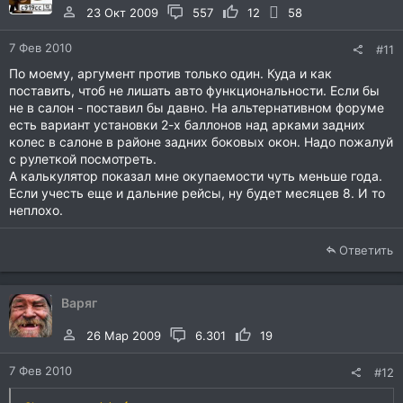
:
23 Окт 2009
557
12
58
7 Фев 2010
#11
По моему, аргумент против только один. Куда и как
поставить, чтоб не лишать авто функциональности. Если бы
не в салон - поставил бы давно. На альтернативном форуме
есть вариант установки 2-х баллонов над арками задних
колес в салоне в районе задних боковых окон. Надо пожалуй
с рулеткой посмотреть.
А калькулятор показал мне окупаемости чуть меньше года.
Если учесть еще и дальние рейсы, ну будет месяцев 8. И то
неплохо.
Ответить
Варяг
26 Мар 2009
6.301
19
7 Фев 2010
#12