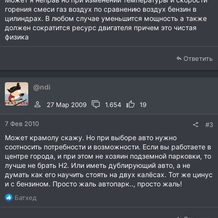
горения смеси газ воздух по сравнению воздух бензин в
цилиндрах. В любом случае уменьшится мощность а также
должен сократится ресурс двигателя причем это чистая
физика
Ответить
@ndi
27 Мар 2009
1.654
19
7 Фев 2010
#3
Может крамолу скажу. Но при выборе авто нужно
соотносить потребности и возможности. Если вы работаете в
центре города, и при этом не хозяин подземной парковки, то
лучше не брать Н2. Или иметь дублирующий авто, а не
думать как его научить стоять на двух калёсах. Тот же цинус
и с бензином. Просто жаль автопарк.., просто жаль!
Р
Батхед
е
а