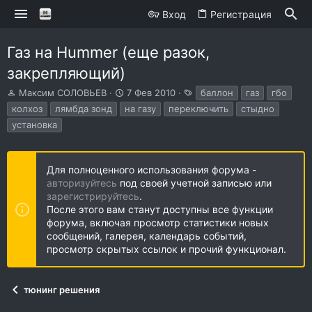
Вход
Регистрация
Газ на Hummer (еще разок,
закрепляющий)
А
Д
Т
Максим СОЛОВЬЕВ
7 Фев 2010
баллон
газ
гбо
в
а
е
колхоз
лямбда зонд
на газу
переключить
стыдно
т
т
г
установка
о
а
и
р
н
т
а
е
ч
Для полноценного использования форума -
м
а
авторизуйтесь
под своей учетной записью или
ы
л
зарегистрируйтесь
.
а
После этого вам станут доступны все функции
форума, включая просмотр статистики новых
сообщений, галерея, календарь событий,
просмотр скрытых ссылок и прочий функционал.
тюнинг решения