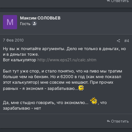
Ответить
к
ц
и
Максим СОЛОВЬЕВ
и
М
Гость
:
7 Фев 2010
#4
Ну вы ж почитайте аргументы. Дело не только в деньгах, но
и в деньгах тоже.
Вот калькулятор
http://www.eps21.ru/calc.shtm
Был тут уже спор, и стало понятно, что на пиво мы тратим
больше чем на бензин. Но и 62000 в год (как мне показал
этот калькулятор) мне совсем не мешают. При прочих
равных - я экономя - зарабатываю...
Да, мне стыдно говорить, что экономлю...
, что
зарабатываю - нет
Ответить