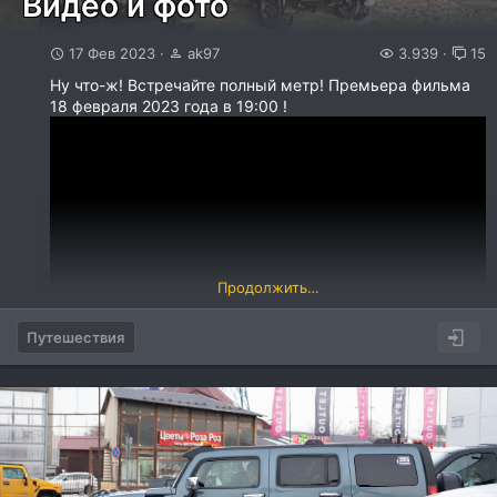
Видео и фото
17 Фев 2023
ak97
3.939
15
Ну что-ж! Встречайте полный метр! Премьера фильма
18 февраля 2023 года в 19:00 !
Продолжить…
Путешествия
Два экипажа ak97 и Igor002 опять выдвинулись в
Заполярье с целью найти Северное Сияние! Перед
поездкой было поставлено несколько целей, но во
время путешествия количество этих целей постоянно
увеличивалось!