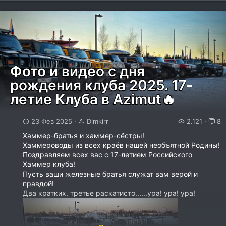
Фото и видео с дня
рождения клуба 2025. 17-
летие Клуба в Azimut🔥
23 Фев 2025
Dimkirr
2.121
8
Хаммер-братья и хаммер-сёстры!
Хаммероводы из всех краёв нашей необъятной Родины!
Поздравляем всех вас с 17-летием Российского
Хаммер клуба!
Пусть ваши железные братья служат вам верой и
правдой!
Два кратких, третье раскатисто......ура! ура! ура!