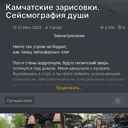
Камчатские зарисовки.
Сейсмография души
21 Июл 2025
Faivish
2.016
6
Землетрясение​
Ничто так утром не бодрит,
как танец литосферных плит
Пол и стены вздрогнули, будто гигантский зверь
потянулся под домом. Меня швырнуло с кровати.
Вцепившись в стул, я пытался поймать ускользающее
равновесие. Микроволновка на холодильнике скакала к
краю, исполняя роковой танец. Потолок ходил ходуном,
Продолжить…
элегантная люстра на длинной ножке раскачивалась в...
Путешествия