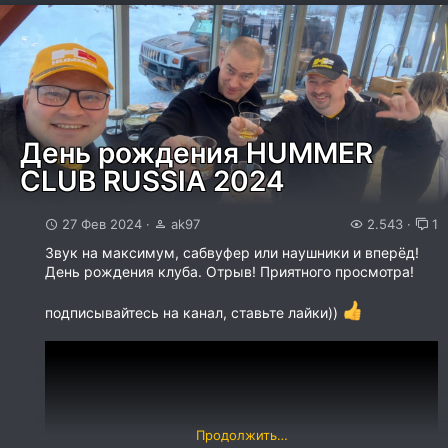
Не смотря на аномальный холод и ветер, удалось
[ATTACH...
посетить открытую и закрытую экспозиции музея,
возложить цветы героям-авиаторам, отведать полевой
кухни, ну и конечно же пообщаться с одноклубниками!
К нашей...
День рождения HUMMER
CLUB RUSSIA 2024
27 Фев 2024
ak97
2.543
1
Звук на максимум, сабвуфер или наушники и вперёд!
День рождения клуба. Отрыв! Приятного просмотра!
подписывайтесь на канал, ставьте лайки))
Продолжить…