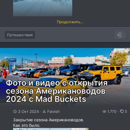
Продолжить…
На улице под минус сорок, под замёрзшими ногами
звучно, не стесняясь, скрипит снег, за моей спиной
Путешествия
указатель «Якутск — Магадан» – я на трассе «Колыма»!
Р504 – самая холодная, самая жестокая, самая
восточная трасса России, протяжённость её более двух
тысяч километров.
Мой путь лежал на полюс холода Оймякон – это
примерно 750 километров от Якутска в сторону...
Фото и видео с открытия
сезона Американоводов
2024 с Mad Buckets
3 Окт 2024
Faivish
1.770
5
Закрытие сезона Американоводов.
Как это было.