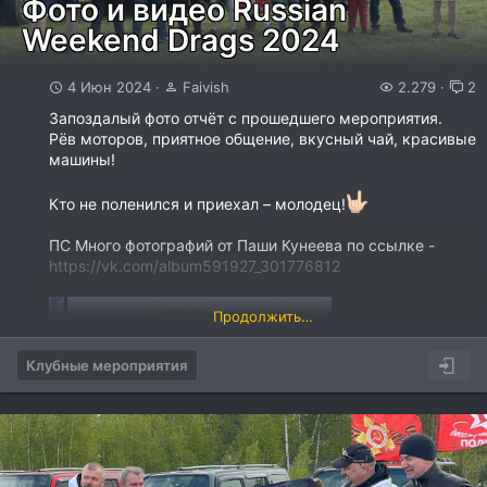
Фото и видео Russian
Weekend Drags 2024
4 Июн 2024
Faivish
2.279
2
Запоздалый фото отчёт с прошедшего мероприятия.
Рёв моторов, приятное общение, вкусный чай, красивые
машины!
[ATTACH
type="full"...
Кто не поленился и приехал – молодец!
ПС Много фотографий от Паши Кунеева по ссылке -
https://vk.com/album591927_301776812
Продолжить…
Клубные мероприятия