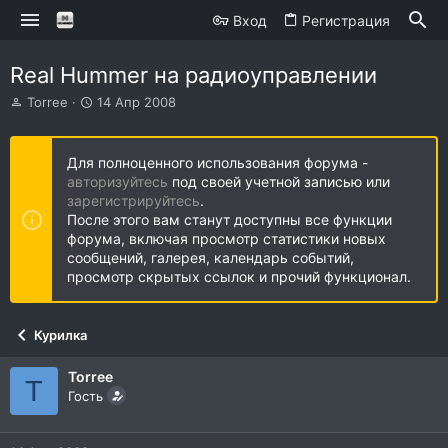
Вход
Регистрация
Real Hummer на радиоуправлении
А
Д
Torree
14 Апр 2008
в
а
т
т
о
а
Для полноценного использования форума -
р
н
авторизуйтесь
под своей учетной записью или
т
а
зарегистрируйтесь
.
е
ч
После этого вам станут доступны все функции
м
а
форума, включая просмотр статистики новых
ы
л
сообщений, галерея, календарь событий,
а
просмотр скрытых ссылок и прочий функционал.
Курилка
Torree
T
Гость