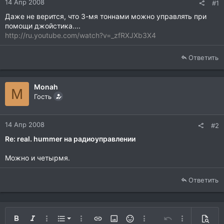
14 Апр 2008
#1
Даже не верится, что 3-мя тоннами можно управлять при
помощи джойстика....
http://ru.youtube.com/watch?v=_zfRXJXb3X4
Ответить
Monah
M
Гость
14 Апр 2008
#2
Re: real. hummer на радиоуправлении
Можно и четырмя.
Ответить
Нумерованный список
Жирный
Курсив
Дополнительно…
Список
Дополнительно…
Вставить ссылку
Вставить изображение
Смайлы
Дополнительно…
Отменить
Дополнитель
Предп