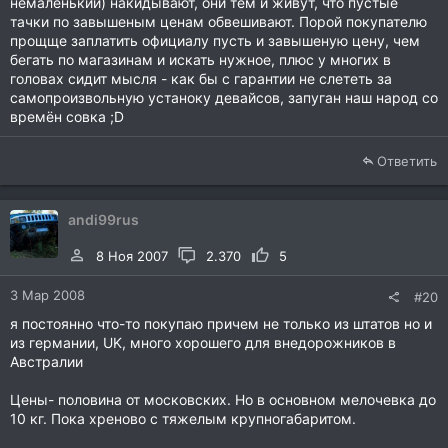
немаленький) накидывают, они тем и живут, что пустые
тачки по завышеным ценам обвешивают. Порой покупателю
прощще заплатить официалу пусть и завышеную цену, чем
бегать по магазинам и искать нужное, плюс у многих в
головах сидит мысля - как бы с гарантии не слететь за
самопроизвольную устаноку девайсов, запуган наш народ со
времён совка ;D
Ответить
andi99rus
8 Ноя 2007
2.370
5
3 Мар 2008
#20
я постоянно что-то покупаю причем не только из штатов но и
из германии, UK, много хорошего для внедорожников в
Австралии
Цены- половина от московских. Но в основном мелочевка до
10 кг. Пока хреново с тяжелым крупногабаритом.