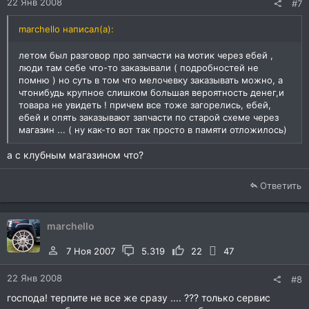
22 Янв 2008
#7
marchello написал(а):
летом был разговор про запчасти на мотик через ебей ,
люди там себе что-то заказывали ( подробностей не
помню ) но суть в том что мелочевку заказывать можно, а
чтонибудь крупное слишком большая вероятность денег,и
товара не увидеть ! причем все тоже загорелись, ебей,
ебей и опять заказывают запчасти по старой схеме через
магазин ... ( ну как-то вот так просто в памяти отложилось)
а с клубным магазином что?
Ответить
marchello
7 Ноя 2007
5.319
22
47
22 Янв 2008
#8
господа! терпите не все же сразу .... ??? только сервис