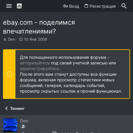
Вход
Регистрация
ebay.com - поделимся
впечатлениями?
А
Д
Den
10 Янв 2008
в
а
т
т
о
а
Для полноценного использования форума -
р
н
авторизуйтесь
под своей учетной записью или
т
а
зарегистрируйтесь
.
е
ч
После этого вам станут доступны все функции
м
а
форума, включая просмотр статистики новых
ы
л
сообщений, галерея, календарь событий,
а
просмотр скрытых ссылок и прочий функционал.
Тюнинг
Den