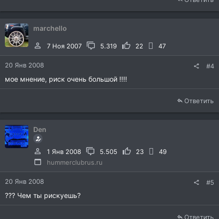
marchello
7 Ноя 2007
5.319
22
47
20 Янв 2008
#4
мое мнение, риск очень большой !!!!
Ответить
Den
1 Янв 2008
5.505
23
49
hummerclubrus.ru
20 Янв 2008
#5
??? Чем ты рискуешь?
Ответить