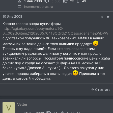
1 Янв 2008
5.505
23
49
hummerclubrus.ru
10 Янв 2008
#1
Короче говоря вчера купил фары
http://cgi.ebay.com/ebaymotors/92-
0...002QQitemZ120206570413QQrdZ1QQsspagenameZWDVW
с доставкой получилось 88 вечнозелёных. ИМХО в наших
магазинах за такие деньги тока шильдик продадут
Теперь жду када придёт. Если кто пользовался этим
аукционом-предлагаю делиться у кого что и как прошло,
возникали ли вопросы. Посмотрел пиндосовские цены- жаба
до сих пор с груди не слезает ;D Фары на Н1 можно за 3
бакса купить! Движок 3 штуки :'(... До этого покупал у них
усилок, правда забирать в штаты ездил
Привезли в тот
день, в который и обещали.
Ответить
Vetter
V