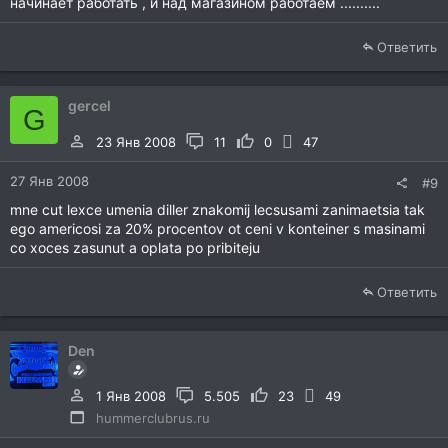
начинает работать , и над магазином работаем ..........
Ответить
gercel
G
23 Янв 2008
11
0
47
27 Янв 2008
#9
mne cut lexce umenia diller znakomij lecsusami zanimaetsia tak
ego americosi za 20% procentov ot ceni v konteiner s masinami
co xoces zasunut a oplata po pribiteju
Ответить
Den
1 Янв 2008
5.505
23
49
hummerclubrus.ru