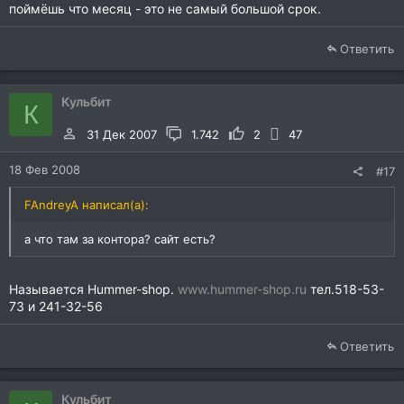
Заказал на Плющихе себе подножки,так как помял
поймёшь что месяц - это не самый большой срок.
Нажмите для раскрытия...
обе.Заказ сделал 08.02.08.Сегодня 18.02.08 позвонили и
просили приехать и забрать подножки.До этого куда только
Ответить
не звонил,везде срок от 3-х недель до 5-ти недель.Может
где-то и привозят раньше.но я пока не нашёл.
Кульбит
К
31 Дек 2007
1.742
2
47
18 Фев 2008
#17
FAndreyA написал(а):
а что там за контора? сайт есть?
Называется Hummer-shop.
www.hummer-shop.ru
тел.518-53-
73 и 241-32-56
Ответить
Кульбит