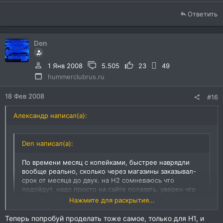
Ответить
Den
1 Янв 2008
5.505
23
49
hummerclubrus.ru
18 Фев 2008
#16
Александр написал(а):
Den написал(а):
По времени месяц с копейками, быстрее наврядли
вообще реально, сколько через магазины заказывал-
срок от месяца до двух. на Н2 сомневаюсь что
подойдут, надо просто на сайте полазать, уверен что
на Н2 в разы больше всего чем на Н1
Нажмите для раскрытия...
Теперь попробуй проделать тоже самое, только для Н1, и