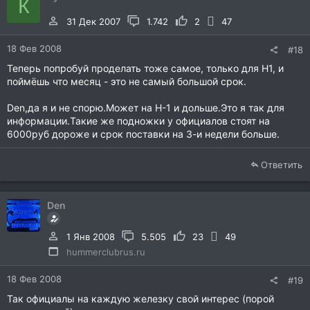
К
31 Дек 2007
1.742
2
47
18 Фев 2008
#18
Теперь попробуй проделать тоже самое, только для Н1, и
поймёшь что месяц - это не самый большой срок.
Den,да я и не спорю.Может на Н-1 и дольше.Это я так для
информации.Такие же подножки у официалов стоят на
6000руб дороже и срок поставки на 3-и недели больше.
Ответить
Den
1 Янв 2008
5.505
23
49
hummerclubrus.ru
18 Фев 2008
#19
Так официалы на каждую железку свой интерес (порой