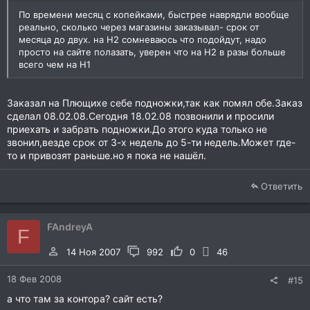
По времени месяц с копейками, быстрее наврядли вообще
реально, сколько через магазины заказывал- срок от
месяца до двух. на Н2 сомневаюсь что подойдут, надо
просто на сайте полазать, уверен что на Н2 в разы больше
всего чем на Н1
Заказал на Плющихе себе подножки,так как помял обе.Заказ
сделал 08.02.08.Сегодня 18.02.08 позвонили и просили
приехать и забрать подножки.До этого куда только не
звонил,везде срок от 3-х недель до 5-ти недель.Может где-
то и привозят раньше.но я пока не нашёл.
Ответить
FAndreyA
F
14 Ноя 2007
992
0
46
18 Фев 2008
#15
а что там за контора? сайт есть?