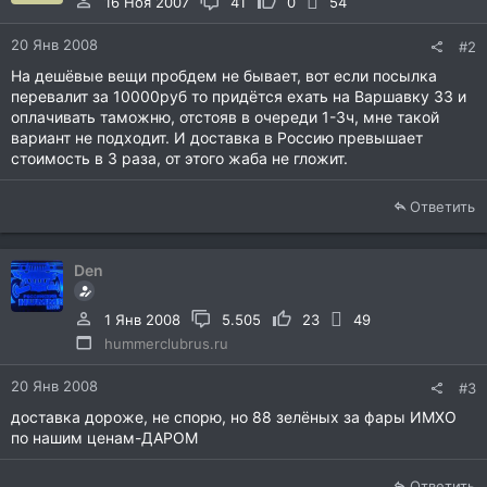
16 Ноя 2007
41
0
54
20 Янв 2008
#2
На дешёвые вещи пробдем не бывает, вот если посылка
перевалит за 10000руб то придётся ехать на Варшавку 33 и
оплачивать таможню, отстояв в очереди 1-3ч, мне такой
вариант не подходит. И доставка в Россию превышает
стоимость в 3 раза, от этого жаба не гложит.
Ответить
Den
1 Янв 2008
5.505
23
49
hummerclubrus.ru
20 Янв 2008
#3
доставка дороже, не спорю, но 88 зелёных за фары ИМХО
по нашим ценам-ДАРОМ
Ответить