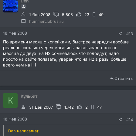
Den
1 Янв 2008
5.505
23
49
hummerclubrus.ru
18 Фев 2008
#13
По времени месяц с копейками, быстрее наврядли вообще
реально, сколько через магазины заказывал- срок от
месяца до двух. на Н2 сомневаюсь что подойдут, надо
просто на сайте полазать, уверен что на Н2 в разы больше
всего чем на Н1
Ответить
Кульбит
К
31 Дек 2007
1.742
2
47
18 Фев 2008
#14
Den написал(а):