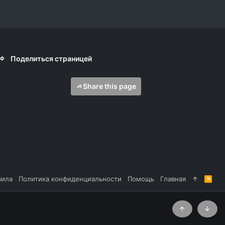
Поделиться страницей
Share this page
вила
Политика конфиденциальности
Помощь
Главная
R
S
S
Сверху
Снизу