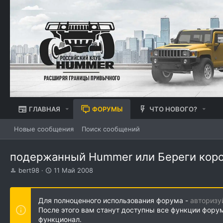
ГЛАВНАЯ
ФОРУМЫ
ЧТО НОВОГО?
Новые сообщения
Поиск сообщений
подержанный Hummer или Береги кор
А
Д
bert98
11 Май 2008
в
а
т
т
о
а
Для полноценного использования форума -
авторизу
р
н
После этого вам станут доступны все функции фору
т
а
функционал.