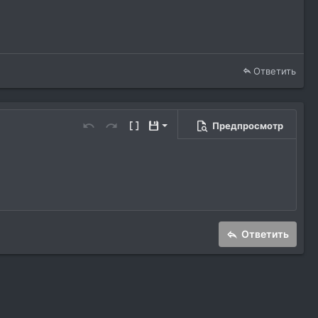
Ответить
Предпросмотр
Сохранить черновик
Отменить
Повторить
Переключить режим работы редакто
Черновики
Удалить черновик
Ответить