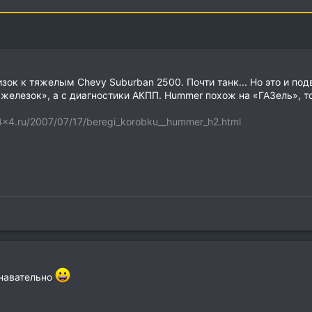
изок к тяжелым Chevy Suburban 2500. Почти танк... Но это и п
«железок», а с диагностики АКПП. Hummer похож на «ГАЗель», т
b4x4.ru/2007/07/17/beregi_korobku__hummer_h2.html
знавательно