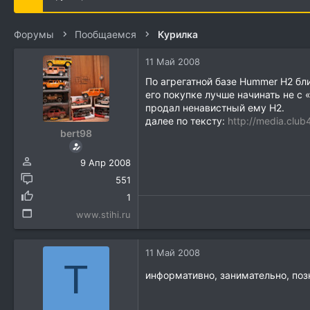
е
ч
м
а
ы
л
Форумы
Пообщаемся
Курилка
а
11 Май 2008
По агрегатной базе Hummer H2 бл
его покупке лучше начинать не с 
продал ненавистный ему Н2.
далее по тексту:
http://media.clu
bert98
9 Апр 2008
551
1
www.stihi.ru
11 Май 2008
T
информативно, занимательно, по