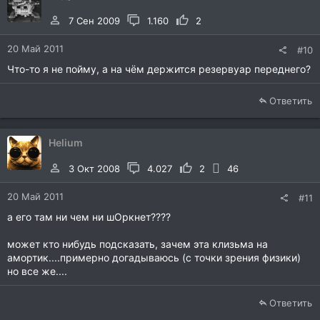
7 Сен 2009
1.160
2
20 Май 2011
#10
Что-то я не пойму, а на чём держится резервуар переднего?
Ответить
Helium
3 Окт 2008
4.027
2
46
20 Май 2011
#11
а его там ни чем ни шОркнет????
может кто нибудь подсказать, зачем эта клизьма на
амортик....примерно догадываюсь (с точки зрения физики)
но все же....
Ответить