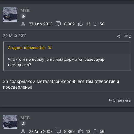
MEB
27 Апр 2008
8.869
13
56
20 Май 2011
#12
Андрон написал(а):
Что-то я не пойму, а на чём держится резервуар
переднего?
За подкрылком металл(лонжерон), вот там отверстия и
просверлены!
Ответить
MEB
27 Апр 2008
8.869
13
56