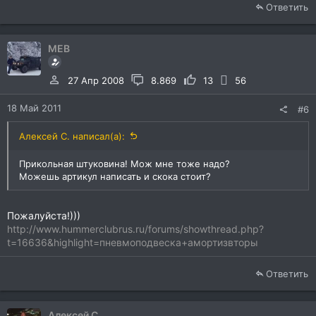
Ответить
MEB
27 Апр 2008
8.869
13
56
18 Май 2011
#6
Алексей С. написал(а):
Прикольная штуковина! Мож мне тоже надо?
Можешь артикул написать и скока стоит?
Пожалуйста!)))
http://www.hummerclubrus.ru/forums/showthread.php?
t=16636&highlight=пневмоподвеска+амортизвторы
Ответить
Алексей С.