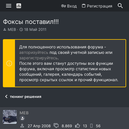
Вход
Регистрация
Фоксы поставил!!!
А
Д
MEB
18 Май 2011
в
а
т
т
о
а
Для полноценного использования форума -
р
н
авторизуйтесь
под своей учетной записью или
т
а
зарегистрируйтесь
.
е
ч
После этого вам станут доступны все функции
м
а
форума, включая просмотр статистики новых
ы
л
сообщений, галерея, календарь событий,
а
просмотр скрытых ссылок и прочий функционал.
тюнинг решения
MEB
27 Апр 2008
8.869
13
56