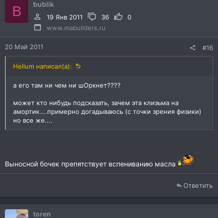
bublik
B
19 Янв 2011
36
0
www.mabuilders.ru
20 Май 2011
#16
Helium написал(а):
а его там ни чем ни шОркнет????
может кто нибудь подсказать, зачем эта клизьма на
амортик....примерно догадываюсь (с точки зрения физики)
но все же....
Выносной бочек препятствует вспениванию масла
Ответить
toren