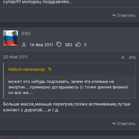
супер!!!! молодец-поздравляю..
Ответить
GSG
14 Фев 2011
383
5
20 Май 2011
#15
Helium написал(а):
может кто нибудь подсказать, зачем эта клизьма на
амортик....примерно догадываюсь (с точки зрения физики)
но все же....
Больше масла,меньше перегрев,позже вспенивание,лутше
контакт с дорогой.....и т д.
Ответить