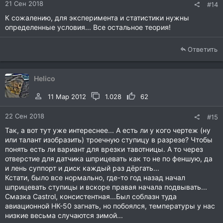
21 Сен 2018
#14
К сожалению, для эксперимента и статистики нужны
определенные условия... Все остальное теория!
Ответить
Helico
11 Мар 2012
1.028
62
22 Сен 2018
#15
Так, а вот тут уже интереснее... А есть ли у кого чертеж (ну
или талант изобразить) троечную ступицу в разрезе? Чтобы
понять есть ли вариант для врезки тавотницы. А то через
отверстие для датчика шприцевать как то не по феншую, да
и лень суппорт и диск каждый раз дёргать...
Кстати, было все нормально, где-то год назад начал
шприцевать ступицы и вскоре правая начала подвывать...
Смазка Castrol, консистентная...Был соблазн туда
авиационной НК-50 загнать, но побоялся, температуры у нас
низкие весьма случаются зимой...