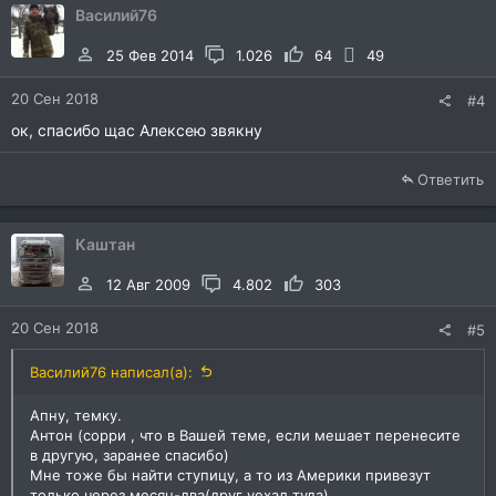
Василий76
25 Фев 2014
1.026
64
49
20 Сен 2018
#4
ок, спасибо щас Алексею звякну
Ответить
Каштан
12 Авг 2009
4.802
303
20 Сен 2018
#5
Василий76 написал(а):
Апну, темку.
Антон (сорри , что в Вашей теме, если мешает перенесите
в другую, заранее спасибо)
Мне тоже бы найти ступицу, а то из Америки привезут
только через месяц-два(друг уехал туда)