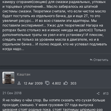
камеру сгорания(секцию) для смазки радиальных, угловых
и торцевых уплотнений... Масло забиралось из штатной
системы смазки. Теоретики считали, что если чистое масло
будет поступать из отдельного бачка, да и еще 2Т, то это
увеличит ресурс... И во всю ставили эти адаптеры. Мы
поставили эксперимент... Ужас для теоретиков! Нагара на
роторах было столько же и износ никуда не делся))) Только
дополнительные траты на узел и его установку! И плюсом,
следить не только за уровнем масла в двигателе, но и в
отдельном бачке... И полно людей, кто не успевал подливать
когда надо...
Ответить
Каштан
12 Авг 2009
4.802
303
21 Сен 2018
#13
Я не пойму о чём спор. Вы хотите сказать что сухая больше
проходит, смешно. У меня грузовик 07 года выпуска
шкворня стоят родные пока. стоят таотницы шприцую раз