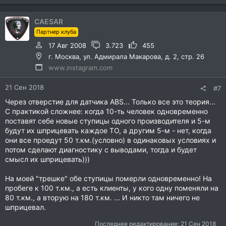
CAESAR
Партнер клуба
17 Авг 2008
3.723
455
г. Москва, ул. Адмирала Макарова, д. 2, стр. 26
www.instagram.com
21 Сен 2018
#7
Через отверстие для датчика ABS... Только все это теория...
С практикой сложнее: когда 10-ть человек одновременно
поставят себе новые ступицы одного производителя и 5-м
будут их шприцевать каждое ТО, а другим 5-м - нет, когда
они все проедут 50 т.км.(условно) в одинаковых условиях и
потом сделают диагностику с выводами, тогда и будет
смысл их шприцевать)))
На моей "трешке" обе ступицы померли одновременно! На
пробеге к 100 т.км., а есть клиенты, у кого одну поменяли на
80 т.км., а вторую на 180 т.км. ... И никто там ничего не
шприцевал.
Последнее редактирование:
21 Сен 2018