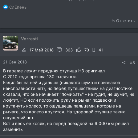
Р
СлЕпень
е
а
Ответить
к
ц
и
Vorresti
и
:
17 Май 2018
363
70
41
21 Сен 2018
#8
В гараже лежит передняя ступица H3 оригинал
С 2010 года прошла 130 тысяч км.
Ездил бы на ней и дальше (никакого шума и признаков
неисправности нет), но перед путешествием на диагностике
сказали, что она начинает "помирать" - не гудит, не шумит, не
люфтит, НО если положить руку на рычаг подвески и
крутануть колесо, то ощущаешь пальцами, которые на
рычаге, что колесо крутится. На здоровой ступице таких
ощущений нет.
Вот и весь ее косяк, но перед поездкой на 6 000 км решил
заменить