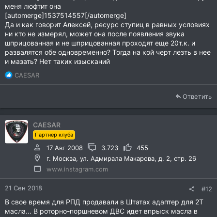
меня люфтит она
[automerge]1537514557[/automerge]
Да и как говорит Алексей, ресурс ступиц в равных условиях
ни кто не измерял, может она после появления звука
шприцованная и не шприцованная проходят еще 20т.к. и
развалятся обе одновременно? Тогда на кой черт лезть в нее
и мазать? Нет таких изысканий
Р
CAESAR
е
а
Ответить
к
ц
и
CAESAR
и
Партнер клуба
:
17 Авг 2008
3.723
455
г. Москва, ул. Адмирала Макарова, д. 2, стр. 26
www.instagram.com
21 Сен 2018
#12
В свое время для РПД продавали в Штатах адаптер для 2Т
масла... В роторно-поршневом ДВС идет впрыск масла в