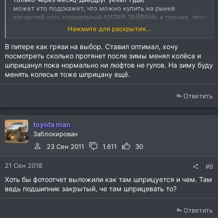
может кто подскажет, что можно купить на рынке
запчастей,хоть нормальный КИТАЙ,ТАЙВАНЬ и прочее, что-
бы хотя бы до весны протянуть, а там уже и тимкены
Нажмите для раскрытия...
поставлю.
В питере как грязи на выбор. Ставил оптимал, хочу
посмотреть сколько протянет после зимы менял колёса и
шприцанул пока нормально ни люфтов не гулов. На зиму буду
менять колесья тоже шприцану ещё.
Ответить
toyota man
Заблокирован
23 Сен 2011
1.611
30
21 Сен 2018
#6
Хоть бы фотоотчет выложили как там шприцуется и чем. Там
ведь подшипник закрытый, че там шприцевать то?
Ответить