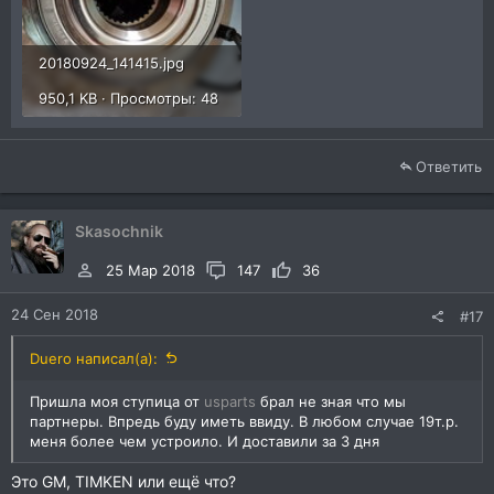
20180924_141415.jpg
950,1 KB · Просмотры: 48
Ответить
Skasochnik
25 Мар 2018
147
36
24 Сен 2018
#17
Duero написал(а):
Пришла моя ступица от
usparts
брал не зная что мы
партнеры. Впредь буду иметь ввиду. В любом случае 19т.р.
меня более чем устроило. И доставили за 3 дня
Это GM, TIMKEN или ещё что?