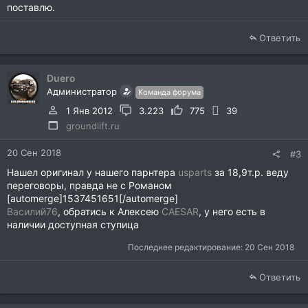
поставлю.
Ответить
Duero
Администратор
Команда форума
1 Янв 2012
3.223
775
39
groundlift.ru
20 Сен 2018
#3
Нашел оригинал у нашего парнтера
usparts
за 18,9т.р. веду
переговоры, правда не с Романом
[automerge]1537451651[/automerge]
Василий76
, обратись к Алексею
CAESAR
, у него есть в
наличии доступная ступица
Последнее редактирование:
20 Сен 2018
Ответить