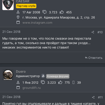
CAESAR
Партнер клуба
17 Авг 2008
3.723
455
г. Москва, ул. Адмирала Макарова, д. 2, стр. 26
www.instagram.com
21 Сен 2018
#10
Мы говорим не о том, что после смазки она перестала
гудеть, а том, сколько она пройдет при таком уходе...
никаких экспериментов никто не ставил!
Ответить
Duero
Администратор
Команда форума
1 Янв 2012
3.223
775
39
groundlift.ru
21 Сен 2018
#11
Понятно гул вы отшприцевали и дальше в тишине катаете, у