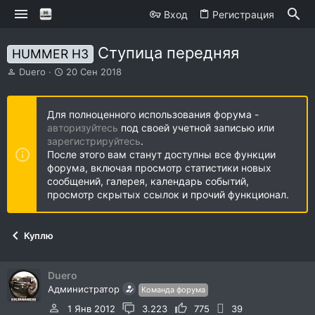
Вход
Регистрация
Ступица передняя
HUMMER H3
А
Д
Duero
20 Сен 2018
в
а
т
т
о
а
Для полноценного использования форума -
р
н
авторизуйтесь
под своей учетной записью или
т
а
зарегистрируйтесь
.
е
ч
После этого вам станут доступны все функции
м
а
форума, включая просмотр статистики новых
ы
л
сообщений, галерея, календарь событий,
а
просмотр скрытых ссылок и прочий функционал.
Куплю
Duero
Администратор
Команда форума
1 Янв 2012
3.223
775
39