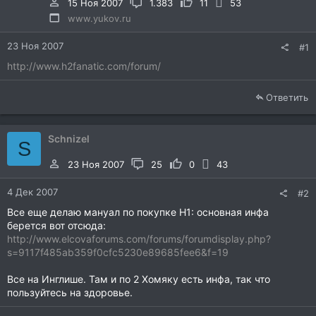
15 Ноя 2007
1.383
11
53
www.yukov.ru
23 Ноя 2007
#1
http://www.h2fanatic.com/forum/
Ответить
Schnizel
S
23 Ноя 2007
25
0
43
4 Дек 2007
#2
Все еще делаю мануал по покупке H1: основная инфа
берется вот отсюда:
http://www.elcovaforums.com/forums/forumdisplay.php?
s=9117f485ab359f0cfc5230e89685fee6&f=19
Все на Инглише. Там и по 2 Хомяку есть инфа, так что
пользуйтесь на здоровье.