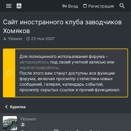
Вход
Регистрация
Сайт иностранного клуба заводчиков
Хомяков
А
Д
Yklawer
23 Ноя 2007
в
а
т
т
о
а
Для полноценного использования форума -
р
н
авторизуйтесь
под своей учетной записью или
т
а
зарегистрируйтесь
.
е
ч
После этого вам станут доступны все функции
м
а
форума, включая просмотр статистики новых
ы
л
сообщений, галерея, календарь событий,
а
просмотр скрытых ссылок и прочий функционал.
Курилка
Yklawer