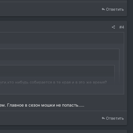
Ответить
#4
ги,кто нибудь собирается в те края и в это же время?
идимо в апреле не получится. А у вас как, там место
. Главное в сезон мошки не попасть.....
 ездием с апреля месяца по ноябрь(раз в месяц)Там
Ответить
да и кто клюёт.Присоединяйся