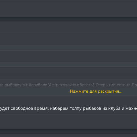
на рыбалку в г.Харабали(Астраханская область).Открытие сезона.Дру
Нажмите для раскрытия...
у Астрахань, по делам. Давно тоже хотел на рыбалку вырваться, но в
 Ахтубу едут...
дет свободное время, наберем толпу рыбаков из клуба и махнем
Нажмите для раскрытия...
о насиженное,рыбнадзор и гимс нетрогают,потому что им нельзя.Мы
,гидроцикл и т.д.Нам нравится,так всё по домашнему.Знаем где,ког
Нажмите для раскрытия...