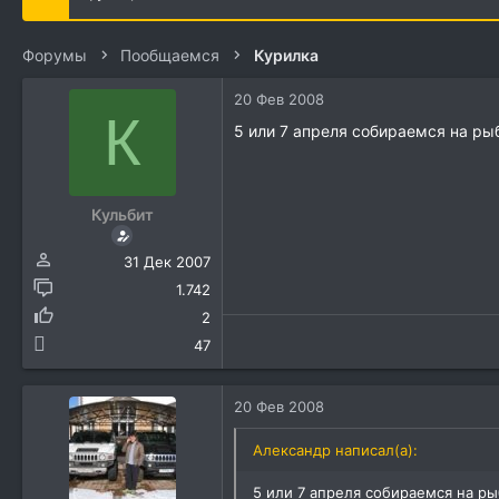
е
ч
м
а
ы
л
Форумы
Пообщаемся
Курилка
а
20 Фев 2008
К
5 или 7 апреля собираемся на рыб
Кульбит
31 Дек 2007
1.742
2
47
20 Фев 2008
Александр написал(а):
5 или 7 апреля собираемся на ры