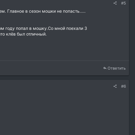
#5
. Главное в сезон мошки не попасть.....
ом году попал в мошку.Со мной поехали 3
то клёв был отличный.
Ответить
#6