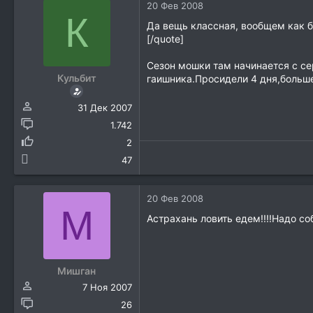
20 Фев 2008
К
Да вещь классная, вообщем как бу
[/quote]
Сезон мошки там начинается с се
Кульбит
гаишника.Просидели 4 дня,больше
31 Дек 2007
1.742
2
47
20 Фев 2008
М
Астрахань ловить едем!!!!Надо соби
Мишган
7 Ноя 2007
26