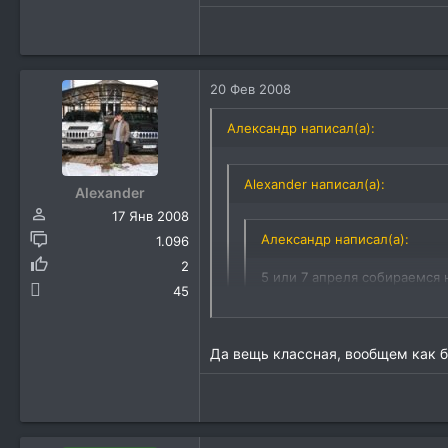
20 Фев 2008
Александр написал(а):
Alexander написал(а):
Alexander
17 Янв 2008
Александр написал(а):
1.096
2
5 или 7 апреля собираемся 
45
Я часто езжу, но только в сам
насиженное? В основном все на
Да вещь классная, вообщем как бу
Наша база стоит на Ахтубе.Мест
домики,летняя кухня,баня,катера