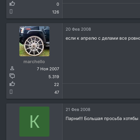
0
126
20 Фев 2008
если к апрелю с делами все ровно
marchello
7 Ноя 2007
5.319
22
47
21 Фев 2008
К
Парни!!! Большая просьба хотябы 