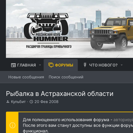
ГЛАВНАЯ
ФОРУМЫ
ЧТО НОВОГО?
Новые сообщения
Поиск сообщений
Рыбалка в Астраханской области
А
Д
Кульбит
20 Фев 2008
в
а
т
т
о
а
Для полноценного использования форума -
авторизу
р
н
После этого вам станут доступны все функции фору
т
а
функционал.