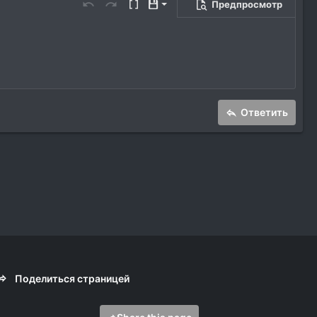
Предпросмотр
Сохранить черновик
Отменить
Повторить
Переключить режим работы редакто
Черновики
Удалить черновик
Ответить
Поделиться страницей