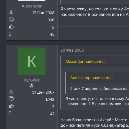
Alexander
Я часто езжу, но только в саму А
17 Янв 2008
насиженное? В основном все на Ах
1.096
2
45
20 Фев 2008
К
Alexander написал(а):
Александр написал(а):
Кульбит
5 или 7 апреля собираемся на 
31 Дек 2007
Я часто езжу, но только в саму А
1.742
насиженное? В основном все на А
2
47
Наша база стоит на Ахтубе.Место
домики,летняя кухня,баня,катера