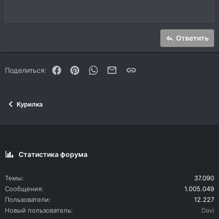
Заголовок 1
12
Courier New
Уменьшить отступ
По правому краю
Заголовок 2
15
Georgia
Выравнивание текста
Заголовок 3
Ответить
18
Tahoma
22
Times New Roman
Facebook
Pinterest
WhatsApp
Электронная почта
Ссылка
Поделиться:
26
Trebuchet MS
Verdana
Курилка
Статистика форума
Темы
37.090
Сообщения
1.005.049
Пользователи
12.227
Новый пользователь
Davi