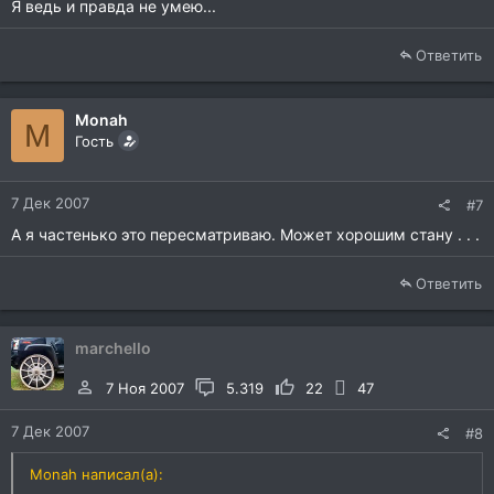
Я ведь и правда не умею...
Ответить
Monah
M
Гость
7 Дек 2007
#7
А я частенько это пересматриваю. Может хорошим стану . . .
Ответить
marchello
7 Ноя 2007
5.319
22
47
7 Дек 2007
#8
Monah написал(а):