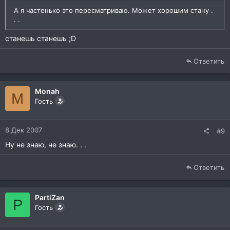
А я частенько это пересматриваю. Может хорошим стану .
. .
станешь станешь ;D
Ответить
Monah
M
Гость
8 Дек 2007
#9
Ну не знаю, не знаю. . .
Ответить
PartiZan
P
Гость