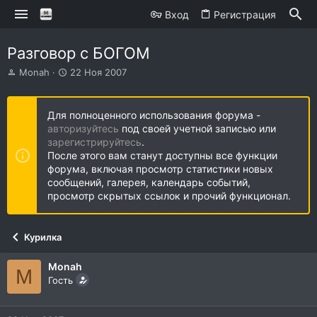
Вход
Регистрация
Разговор с БОГОМ
А
Д
Monah
22 Ноя 2007
в
а
т
т
о
а
Для полноценного использования форума -
р
н
авторизуйтесь
под своей учетной записью или
т
а
зарегистрируйтесь
.
е
ч
После этого вам станут доступны все функции
м
а
форума, включая просмотр статистики новых
ы
л
сообщений, галерея, календарь событий,
а
просмотр скрытых ссылок и прочий функционал.
Курилка
Monah
M
Гость