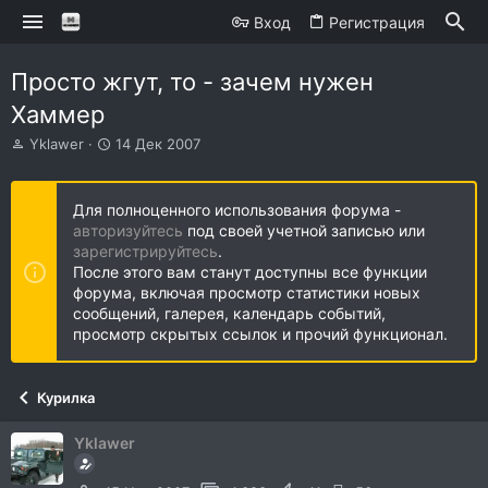
Вход
Регистрация
Просто жгут, то - зачем нужен
Хаммер
А
Д
Yklawer
14 Дек 2007
в
а
т
т
о
а
Для полноценного использования форума -
р
н
авторизуйтесь
под своей учетной записью или
т
а
зарегистрируйтесь
.
е
ч
После этого вам станут доступны все функции
м
а
форума, включая просмотр статистики новых
ы
л
сообщений, галерея, календарь событий,
а
просмотр скрытых ссылок и прочий функционал.
Курилка
Yklawer