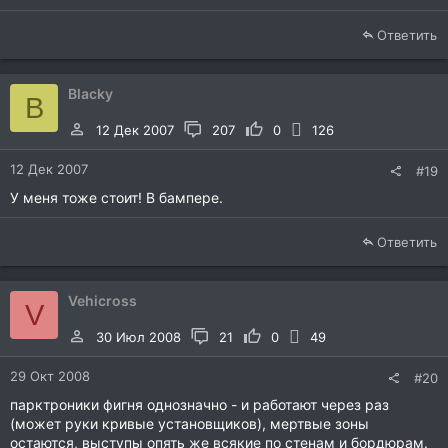
Ответить
Blacky
B
12 Дек 2007
207
0
126
12 Дек 2007
#19
У меня тоже стоит! В бампере.
Ответить
Vehicross
V
30 Июл 2008
21
0
49
29 Окт 2008
#20
парктроники фигня однозначно - и работают через раз
(может руки кривые установщиков), мертвые зоны
остаются, выступы опять же всякие по стенам и бордюрам.