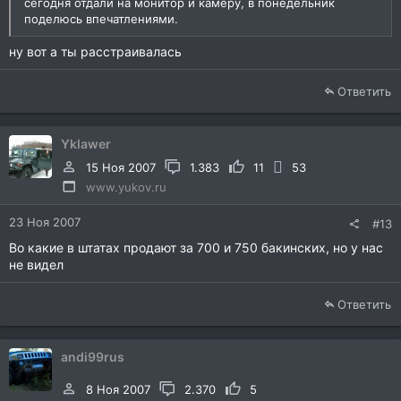
сегодня отдали на монитор и камеру, в понедельник
поделюсь впечатлениями.
ну вот а ты расстраивалась
Ответить
Yklawer
15 Ноя 2007
1.383
11
53
www.yukov.ru
23 Ноя 2007
#13
Во какие в штатах продают за 700 и 750 бакинских, но у нас
не видел
Ответить
andi99rus
8 Ноя 2007
2.370
5