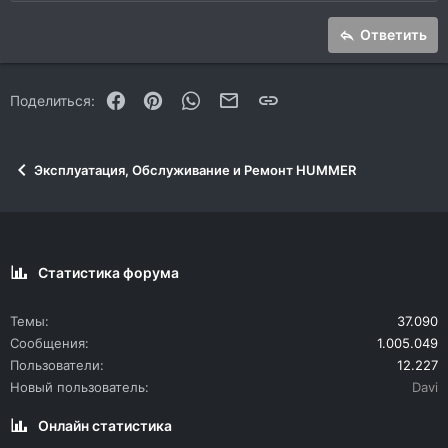
Заголовок 2
15
Georgia
Выравнивание текста
Заголовок 3
Ответить
18
Tahoma
22
Times New Roman
Facebook
Pinterest
WhatsApp
Электронная почта
Ссылка
Поделиться:
26
Trebuchet MS
Verdana
Эксплуатация, Обслуживание и Ремонт HUMMER
Статистика форума
Темы
37.090
Сообщения
1.005.049
Пользователи
12.227
Новый пользователь
Davi
Онлайн статистика