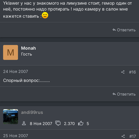
Yklawer у нас у знакомого на лимузине стоит, гемор один от
неё, постоянно надо протирать ! надо камеру в салон мне
кажется ставить :
Ответить
Monah
M
Гость
24 Ноя 2007
#16
Спорный вопрос:........
Ответить
andi99rus
8 Ноя 2007
2.370
5
25 Ноя 2007
#17