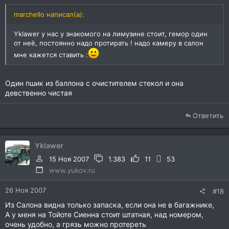
marchello написал(а):
Yklawer у нас у знакомого на лимузине стоит, гемор один
от неё, постоянно надо протирать ! надо камеру в салон
мне кажется ставить :
Один пшик из баллона с очистителем стекол и она
девственно чистая
Ответить
Yklawer
15 Ноя 2007
1.383
11
53
www.yukov.ru
26 Ноя 2007
#18
Из Салона видна только запаска, если она не в багажнике,
А у меня на Тойоте Сиенна стоит штатная, над номером,
очень удобно, а грязь можно протереть