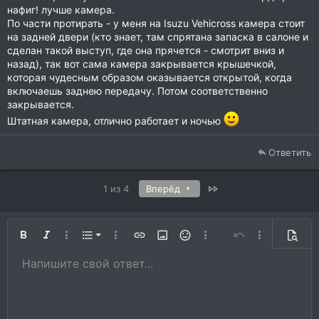
нафиг! лучше камера.
По части протирать - у меня на Isuzu Vehicross камера стоит
на задней двери (кто знает, там спрятана запаска в салоне и
сделан такой выступ, где она прячется - смотрит вниз и
назад), так вот сама камера закрывается крышечкой,
которая чудесным образом оказывается открытой, когда
включаешь заднею передачу. Потом соответственно
закрывается.
Штатная камера, отлично работает и ночью
Ответить
Last
1 из 4
Вперёд
Нумерованный список
Жирный
Курсив
Дополнительно…
Список
Дополнительно…
Вставить ссылку
Вставить изображение
Смайлы
Дополнительно…
Отменить
Дополнитель
Предп
Маркированный список
Напишите свой ответ...
По левому краю
9
Обычный
Сохранить черновик
Arial
Размер шрифта
Выравнивание
Цитата
Повторить
Медиа
Переключить режим работы редактора
Цвет текста
Формат параграфа
Вставить таблицу
Удалить форматирование
Шрифт
Вставить горизонтальную линию
Черновики
Зачёркнутый
Спойлер
Подчёркнутый
Код
Однострочный код
Однострочный спойлер
10
Удалить черновик
Увеличить отступ
Book Antiqua
По центру
Заголовок 1
12
Courier New
Уменьшить отступ
По правому краю