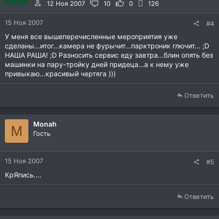
12 Ноя 2007
10
0
126
15 Ноя 2007
#4
У меня все вышеперечисленные мероприятия уже
сделаны...итог...камера не фурычит...парктроник глючит... ;D
НАША РАША! ;D Разносить сервис еду завтра...блин опять без
машинки на пару-тройку дней придеца...а к нему уже
привыкаю...красивый чертяга )))
Ответить
Monah
M
Гость
15 Ноя 2007
#5
КрЯпись....
Ответить