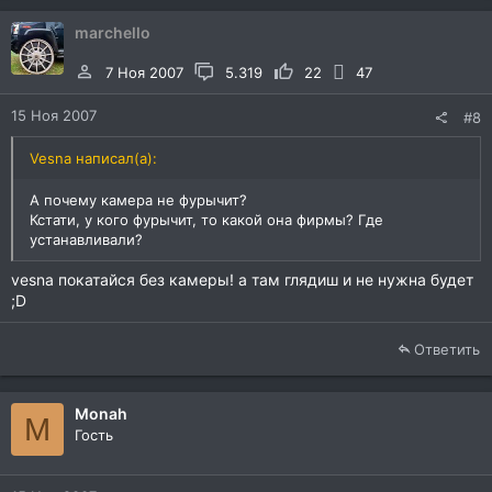
marchello
7 Ноя 2007
5.319
22
47
15 Ноя 2007
#8
Vesna написал(а):
А почему камера не фурычит?
Кстати, у кого фурычит, то какой она фирмы? Где
устанавливали?
vesna покатайся без камеры! а там глядиш и не нужна будет
;D
Ответить
Monah
M
Гость