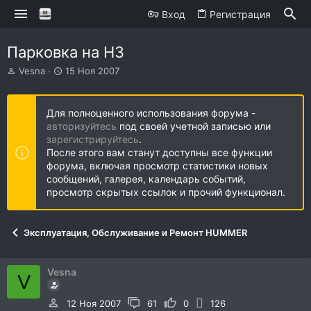
Вход
Регистрация
Парковка на Н3
А
Д
Vesna
15 Ноя 2007
в
а
т
т
о
а
Для полноценного использования форума -
р
н
авторизуйтесь
под своей учетной записью или
т
а
зарегистрируйтесь
.
е
ч
После этого вам станут доступны все функции
м
а
форума, включая просмотр статистики новых
ы
л
сообщений, галерея, календарь событий,
а
просмотр скрытых ссылок и прочий функционал.
Эксплуатация, Обслуживание и Ремонт HUMMER
Vesna
V
12 Ноя 2007
61
0
126