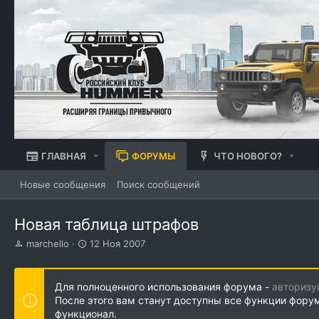
ГЛАВНАЯ
ФОРУМЫ
ЧТО НОВОГО?
Новые сообщения
Поиск сообщений
Новая таблица штрафов
А
Д
marchello
12 Ноя 2007
в
а
т
т
о
а
Для полноценного использования форума -
авторизу
р
н
После этого вам станут доступны все функции фору
т
а
функционал.