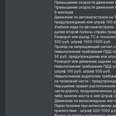
Превышение скорости движения на
Превышение скорости движения бо
6 месяцев
Движение по автомагистрали на Т
предупреждение или штраф 100 р
Учебная езда по автомагистрали,
далее второй полосы справа пре
Разворот или въезд ТС в технол
500 руб. штраф 1000-1500 руб.
Проезд на запрещающий сигнал с
Невыполнение требования ПДД по
50 руб. предупреждение или штр
Разворот или движение задним х
Невыполнение требования ПДД у
штраф 100 руб. штраф 500 руб.
Невыполнение водителем требова
на проезжей части - предупрежде
Нарушение правил расположения т
части дороги, предназначенную д
либо занятие места в ней Штраф 
Движение по велосипедным или п
Перестроение при интенсивном дв
препятствия - штраф 500-1000 ру
Выезд на полосу встречного движ