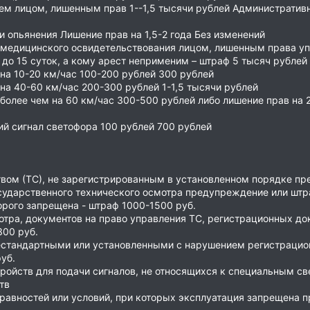
ем лицом, лишенным прав 1--1,5 тысячи рублей Административн
и опьянения Лишение прав на 1,5-2 года Без изменений
я медицинского освидетельствования лицом, лишенным права у
до 15 суток, а кому арест неприменим – штраф 5 тысяч рублей
на 10-20 км/час 100-200 рублей 300 рублей
на 40-60 км/час 200-300 рублей 1-1,5 тысячи рублей
более чем на 60 км/час 300-500 рублей либо лишение прав на 2
й сигнал светофора 100 рублей 700 рублей
вом (ТС), не зарегистрированным в установленном порядке пр
сударственного технического осмотра предупреждение или штра
орого запрещена - штраф 1000-1500 руб.
мотра, документов на право управления ТС, регистрационных д
300 руб.
естандартными или установленными с нарушением регистрацио
уб.
ройств для подачи сигналов, не относящихся к специальным св
тв
правностей или условий, при которых эксплуатация запрещена 