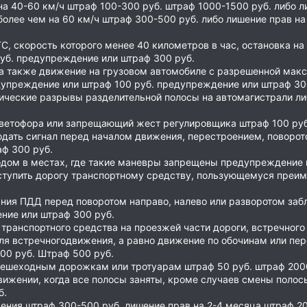
 40-60 км/ч штраф 100-300 руб. штраф 1000-1500 руб. либо л
лее чем на 60 км/ч штраф 300-500 руб. либо лишение прав на 
С, скорость которого менее 40 километров в час, остановка н
уб. предупреждение или штраф 300 руб.
 а также движение на грузовом автомобиле с разрешенной мак
дупреждение или штраф 100 руб. предупреждение или штраф 30
огические разрывы разделительной полосы на автомагистрали л
ветофора или запрещающий жест регулировщика штраф 100 руб.
дать сигнал перед началом движения, перестроением, поворот
аф 300 руб.
одом в местах, где такие маневры запрещены предупреждение и
ступить дорогу транспортному средству, пользующемуся пре
ния ПДД перед поворотом направо, налево или разворотом заб
ние или штраф 300 руб.
ранспортного средства на проезжей части дороги, встречного 
ля встречногодвижения, а равно движение по обочинам или пе
200 руб. Штраф 500 руб.
ешеходным дорожкам или тротуарам штраф 50 руб. штраф 2000 
ижении, когда все полосы заняты, кроме случаев смены полосы
б.
ения штраф 300-500 руб. лишение прав на 2-4 месяца штраф 20