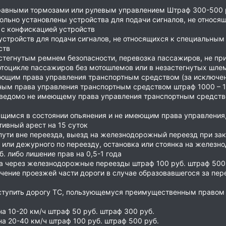
равными тормозами или рулевым управлением Штраф 300-500 
ольно установлены устройства для подачи сигналов, не относ
а с конфискацией устройств
стройств для подачи сигналов, не относящихся к специальным
ств
стегнутым ремнем безопасности, перевозка пассажиров, не пр
отоцикле пассажиров без мотошлемов или в незастегнутых шле
еющим права управления транспортным средством (за исключен
ым права управления транспортным средством штраф 1000 – 150
аведомо не имеющему права управления транспортным средств
ящимся в состоянии опьянения и не имеющим права управления
ивный арест на 15 суток
ути вне переезда, выезд на железнодорожный переезд при з
или дежурного по переезду, остановка или стоянка на железно
. либо лишение прав на 0,5-1 года
а через железнодорожные переезды штраф 100 руб. штраф 500
чение проезжей части дороги в случае образовавшегося за пе
тупить дорогу ТС, пользующемуся преимущественным правом 
 10-20 км/ч штраф 50 руб. штраф 300 руб.
а 20-40 км/ч штраф 100 руб. штраф 500 руб.