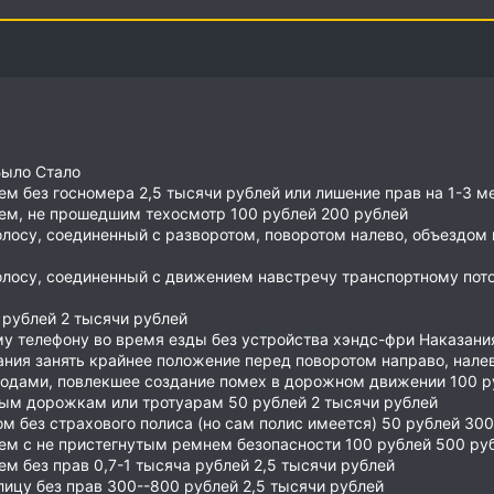
Было Стало
ем без госномера 2,5 тысячи рублей или лишение прав на 1-3 м
лем, не прошедшим техосмотр 100 рублей 200 рублей
олосу, соединенный с разворотом, поворотом налево, объездом 
олосу, соединенный с движением навстречу транспортному пот
 рублей 2 тысячи рублей
му телефону во время езды без устройства хэндс-фри Наказани
ания занять крайнее положение перед поворотом направо, нале
одами, повлекшее создание помех в дорожном движении 100 р
ным дорожкам или тротуарам 50 рублей 2 тысячи рублей
ом без страхового полиса (но сам полис имеется) 50 рублей 30
ем с не пристегнутым ремнем безопасности 100 рублей 500 ру
ем без прав 0,7-1 тысяча рублей 2,5 тысячи рублей
лицу без прав 300--800 рублей 2,5 тысячи рублей