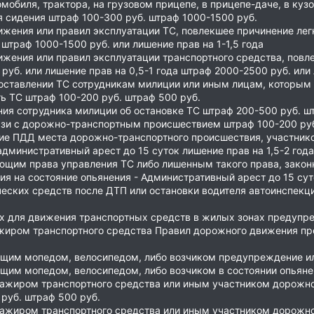
мобиля, трактора, на грузовом прицепе, в прицепе-даче, в куз
 сидения штраф 100-300 руб. штраф 1000-1500 руб.
жения или правил эксплуатации ТС, повлекшее причинение лег
штраф 1000-1500 руб. или лишение прав на 1-1,5 года
жения или правил эксплуатации транспортного средства, повл
уб. или лишение прав на 0,5-1 года штраф 2000-2500 руб. или 
оставлении ТС сотрудникам милиции или иным лицам, которым 
ь ТС штраф 100-200 руб. штраф 500 руб.
ия сотрудника милиции об остановке ТС штраф 200-500 руб. шт
язи с дорожно-транспортным происшествием штраф 100-200 руб
ие ПДД места дорожно-транспортного происшествия, участником
 административный арест до 15 суток лишение прав на 1,5-2 год
ющим права управления ТС либо лишенным такого права, закон
я на состояние опьянения - Административный арест до 15 сут
ческих средств после ДТП или остановки водителя автоинспекц
х для движения транспортных средств в жилых зонах предупре
иром транспортного средства Правил дорожного движения пр
им мопедом, велосипедом, либо возчиком предупреждение или
им мопедом, велосипедом, либо возчиком в состоянии опьянен
жиром транспортного средства или иным участником дорожно
руб. штраф 500 руб.
жиром транспортного средства или иным участником дорожно