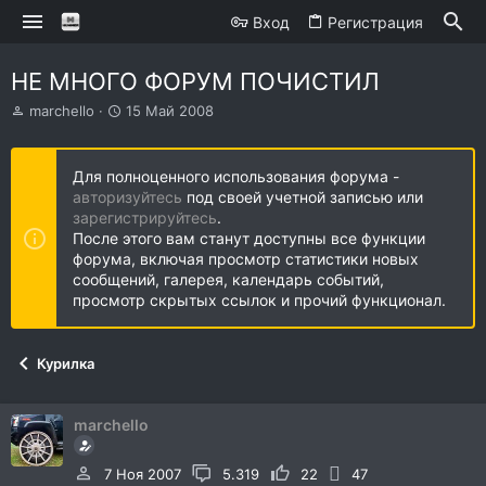
Вход
Регистрация
НЕ МНОГО ФОРУМ ПОЧИСТИЛ
А
Д
marchello
15 Май 2008
в
а
т
т
о
а
Для полноценного использования форума -
р
н
авторизуйтесь
под своей учетной записью или
т
а
зарегистрируйтесь
.
е
ч
После этого вам станут доступны все функции
м
а
форума, включая просмотр статистики новых
ы
л
сообщений, галерея, календарь событий,
а
просмотр скрытых ссылок и прочий функционал.
Курилка
marchello
7 Ноя 2007
5.319
22
47