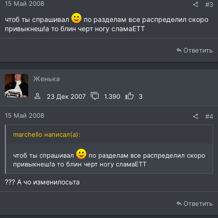
15 Май 2008
#3
чтоб ты спрашивал
по разделам все распределил скоро
привыкнеш!а то блин черт ногу сламаЕТТ
Ответить
Женька
23 Дек 2007
1.390
3
15 Май 2008
#4
marchello написал(а):
чтоб ты спрашивал
по разделам все распределил скоро
привыкнеш!а то блин черт ногу сламаЕТТ
??? А чо изменилосьта
Ответить