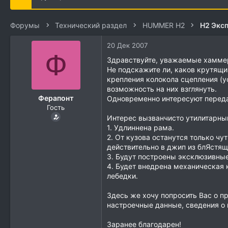
е
ч
м
а
ы
л
Форумы
Технический раздел
HUMMER H2
Н2 Экс
а
20 Дек 2007
Ф
Здравствуйте, уважаемые хамме
Не подскажите ли, каков крутящи
крепления колокола сцепления (ус
возможность на них взглянуть.
Ферапонт
Одновременно интересуют передат
Гость
Интерес вызванчисто утилитарным
1. Удлиннена рама.
2. От кузова останутся только ч
действительно в джип из блЯстящ
3. Будут построены эксклюзивные
4. Будет внедрена механическая 
лебедки.
Здесь же хочу попросить Вас о п
настроечные данные, сведения о 
Заранее благодарен!