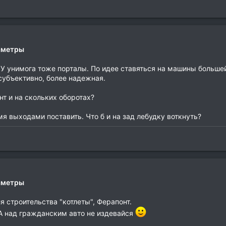
раметры
 У унимога тоже порталы. По идее ставяться на машины больш
субъективно, более надежная.
нт и на скольких оборотах?
я выходами поставить. Что б и на зад лебудку воткнуть?
раметры
 строительства "котлеты", Ферапонт.
 А над гражданским авто не издевайся