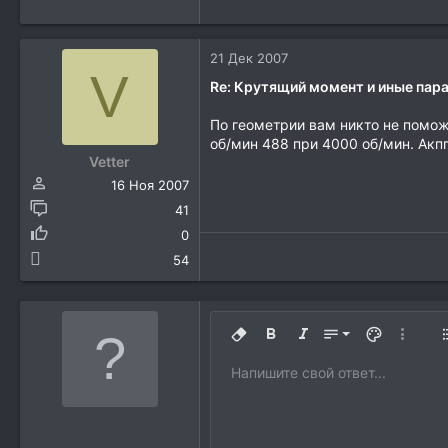
21 Дек 2007
V
Re: Крутящий момент и иные па
По геометрии вам никто не помож
об/мин 488 при 4000 об/мин. Акпп 
Vetter
16 Ноя 2007
41
0
54
9
Удалить форматирование
Жирный
Курсив
Размер шрифта
Цвет текста
Дополн
10
Напишите свой ответ...
Arial
Шрифт
Вставить горизонтальную лини
Спойлер
Зачёркнутый
Код
Подчёркнутый
Однострочный к
Однострочн
12
Book Antiqua
15
Courier New