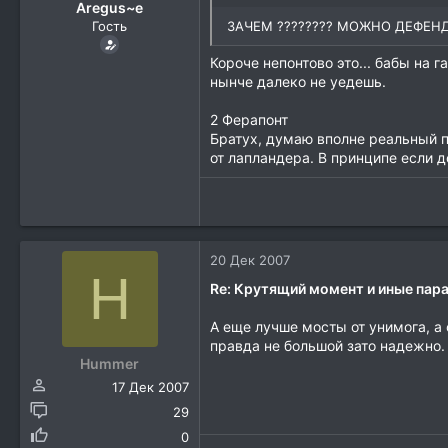
Aregus~e
Гость
ЗАЧЕМ ???????? МОЖНО ДЕФЕНДЕ
Короче непонтово это... бабы на г
нынче далеко не уедешь.
2 Ферапонт
Братух, думаю вполне реальный п
от лапландера. В принципе если д
20 Дек 2007
H
Re: Крутящий момент и иные па
А еще лучше мосты от унимога, а 
правда не большой зато надежно.
Hummer
17 Дек 2007
29
0