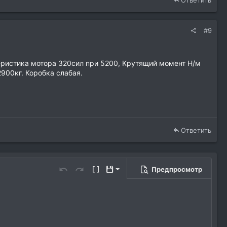
Ответить
#9
теристика мотора 320сил при 5200, Крутящий момент Н/м
2900кг. Коробка слабая.
Ответить
Предпросмотр
Сохранить черновик
Отменить
Повторить
Переключить режим работы редакто
Черновики
Удалить черновик