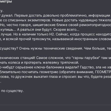
раметры
у.
ТР думал. Первые достать довольно проблематично, информации п
тое со списанных экземпляров. Новые достать чудовищно тяжело
. Но, честно говоря, шишиговские ближе своей ремонтопригоднос
купишь... А рваться они будут. Скорее всего...
 лучше. Но в наличии только Н2. Сейчас, когда процесс находитс
е, и всякой прочей тряхомути, называемой иностранным словом
 существу? Очень нужны технические сведения. Чем больше, те
 технических станций! Самое сложное, что "гарны парубки" там 
чать колеса и протереть железяку тряпочкой.
нибудт серьезнее ключа-балонника видели? Гадство, зла не хва
приблизительно посчитать геометрию (обратите внимание, ГЕО
зова, то дружочек выкатил глаза и спросил: вы что, будете реза
.
 по существу.