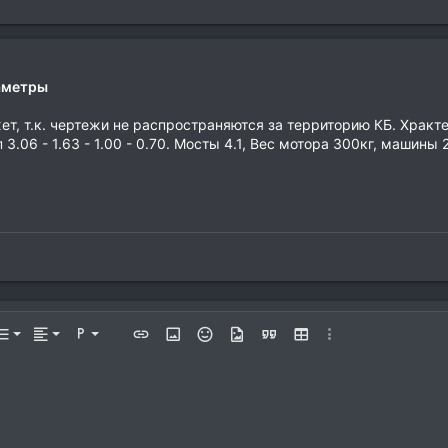
раметры
ет, т.к. чертежи не распространяются за территорию КБ. Храк
3.06 - 1.63 - 1.00 - 0.70. Мосты 4.1, Вес мотора 300кг, машины 
По левому краю
Обычный
Нумерованный список
ительно…
Список
Выравнивание
Формат параграфа
Вставить ссылку
Вставить изображение
Смайлы
Медиа
Цитата
Вставить таблицу
Дополнительно…
По центру
Заголовок 1
Маркированный список
ю
од
ый спойлер
По правому краю
Увеличить отступ
Заголовок 2
Выравнивание текста
Уменьшить отступ