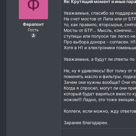
Ф
Re: Крутящий момент и иные па
Уважаемые, спасибо за поддержк
На счет мостов от Лапа или от Б
Ферапонт
то, как правило, вторсырье, сня
Гость
Мосты от БТР... Мысль, конечно..
ступицы или полуоси так легко не 
Про выбора донора - согласен. Н1
Хотя в Н1 и электроники поменьш
Уважаемые, а будут ли ответы по
Не, ну я удивляюсь! Вот толку от
поменять масло и фильтры, подка
Зачем они нужны вообще? Они что-
Когда я спросил, могут ли они 
который будет вариться вместо ку
ножом!!! Ладно, это тоже эмоции..
Коллеги, если можно, жду ответов
Заранее благодарен.