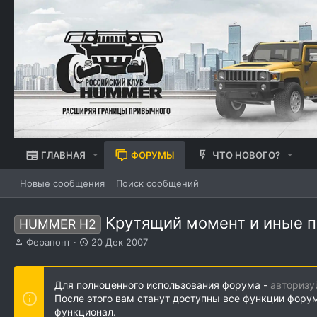
ГЛАВНАЯ
ФОРУМЫ
ЧТО НОВОГО?
Новые сообщения
Поиск сообщений
Крутящий момент и иные 
HUMMER H2
А
Д
Ферапонт
20 Дек 2007
в
а
т
т
о
а
Для полноценного использования форума -
авторизу
р
н
После этого вам станут доступны все функции фору
т
а
функционал.