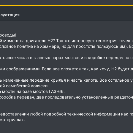
плуатация
роводы!
й момент на двигателе Н2? Так же интересует геометрия точек к
ловное понятие на Хаммере, но для простоты пользуюсь им). Ес
очные числа в главных парах мостов и в коробке передач по 
и соображениями. Если все сложется так, как хочу, Н2 будет д
уть измененные передние крылья и часть капота. Все остальное 
ей самобеглой коляски.
 мосты на базе мостов ГАЗ-66.
коробка передач, две последовательно установленные раздато
редоставлении любой подробной технической информации как по 
материалах.