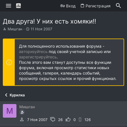
Вход
Регистрация
Два друга! У них есть хомяки!!
А
Д
Мишган
11 Ноя 2007
в
а
т
т
о
а
Для полноценного использования форума -
р
н
авторизуйтесь
под своей учетной записью или
т
а
зарегистрируйтесь
.
е
ч
После этого вам станут доступны все функции
м
а
форума, включая просмотр статистики новых
ы
л
сообщений, галерея, календарь событий,
а
просмотр скрытых ссылок и прочий функционал.
Курилка
Мишган
М
7 Ноя 2007
26
0
126