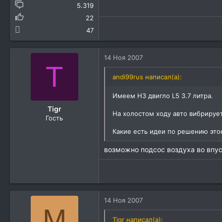
5.319
22
47
14 Ноя 2007
T
andi99rus написал(а):
Имеем H3 двигло L5 3.7 литра.
Tigr
На холостом ходу авто вибрирует
Гость
Какие есть идеи по решению эт
возможно подсос воздуха во впу
14 Ноя 2007
M
Tigr написал(а):