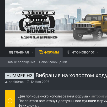
ГЛАВНАЯ
ФОРУМЫ
ЧТО НОВОГО?
Новые сообщения
Поиск сообщений
Вибрация на холостом ход
HUMMER H3
А
Д
andi99rus
12 Ноя 2007
в
а
т
т
о
а
Для полноценного использования форума -
авторизу
р
н
После этого вам станут доступны все функции фору
т
а
функционал.