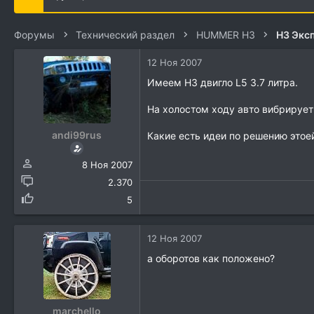
е
ч
м
а
ы
л
Форумы
Технический раздел
HUMMER H3
H3 Экс
а
12 Ноя 2007
Имеем H3 двигло L5 3.7 литра.
На холостом ходу авто вибрирует
andi99rus
Какие есть идеи по решению этое
8 Ноя 2007
2.370
5
12 Ноя 2007
а оборотов как положено?
marchello