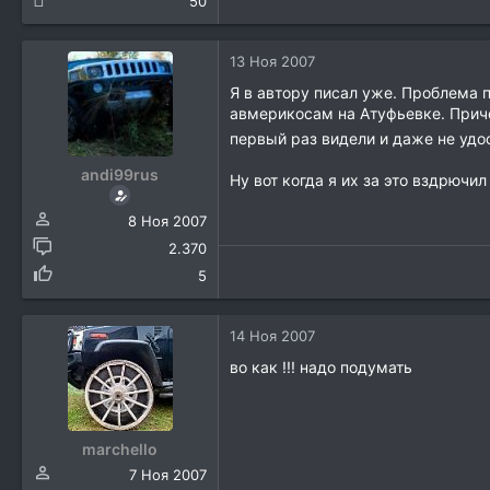
50
13 Ноя 2007
Я в автору писал уже. Проблема п
авмерикосам на Атуфьевке. Причем
первый раз видели и даже не удо
andi99rus
Ну вот когда я их за это вздрючи
8 Ноя 2007
2.370
5
14 Ноя 2007
во как !!! надо подумать
marchello
7 Ноя 2007