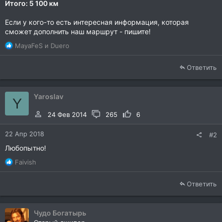
Итого: 5 100 км
Если у кого-то есть интересная информация, которая
сможет дополнить наш маршрут - пишите!
Р
MayaFeS
и
Duero
е
а
Ответить
к
ц
и
Yaroslav
и
Y
:
24 Фев 2014
265
6
22 Апр 2018
#2
Любопытно!
Р
Faivish
е
а
Ответить
к
ц
и
Чудо Богатырь
и