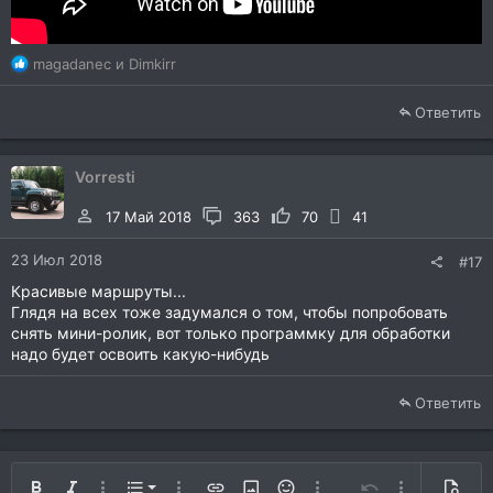
Р
magadanec
и
Dimkirr
е
а
Ответить
к
ц
и
Vorresti
и
:
17 Май 2018
363
70
41
23 Июл 2018
#17
Красивые маршруты...
Глядя на всех тоже задумался о том, чтобы попробовать
снять мини-ролик, вот только программку для обработки
надо будет освоить какую-нибудь
Ответить
Нумерованный список