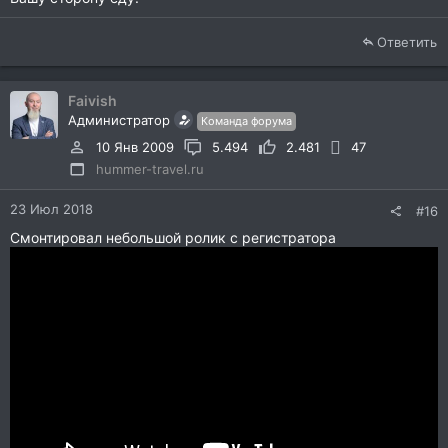
Ответить
Faivish
Администратор
Команда форума
10 Янв 2009
5.494
2.481
47
hummer-travel.ru
23 Июл 2018
#16
Смонтировал небольшой ролик с регистратора