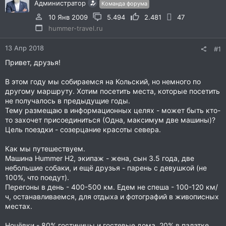
Администратор
Команда форума
10 Янв 2009
5.494
2.481
47
hummer-travel.ru
13 Апр 2018
#1
Привет, друзья!
В этом году мы собираемся на Кольский, но немного по
другому маршруту. Хотим посетить места, которые посетить
не получалось в предыдущие годы.
Тему размещаю в информационных целях - может быть кто-
то захочет присоединиться (Одна, максимум две машины)?
Цель поездки - созерцание красоты севера.
Как мы путешествуем.
Машина Hummer H2, экипаж - жена, сын 3.5 года, две
небольшие собаки, и ещё друзья - парень с девушкой (не
100%, что поедут).
Перегоны в день - 400-500 км. Едем не спеша - 100-120 км/
ч, останавливаемся, для отдыха и фотографий в живописных
местах.
Ночёвки - 80% гостиницы и гостевые дома, 20% в палатке.