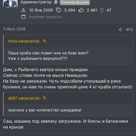
Администратор
Команда форума
10 Янв 2009
5.494
2.481
47
hummer-travel.ru
7 Июл 2018
#13
mitia написал(а):
Паша краба сам ловил или на базе взял?
Уже с рыбачьего вернулся???
Дим, с Рыбачего завтра ночью приедем.
Сейчас стоим почти на мысе Немецком.
На базу не заезжали. Чуть подсобили утонувшей в реке
буханке, он нам по очень приятной цене 4 кг краба отсыпал))
ak97 написал(а):
хренасе у вас количество шмурдяка!
Саш, машина под завязку загружена. И боксы и багажники
на крыше