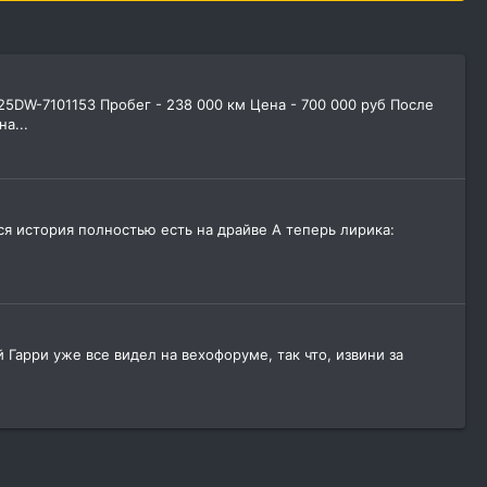
25DW-7101153 Пробег - 238 000 км Цена - 700 000 руб После
а...
Вся история полностью есть на драйве А теперь лирика:
 Гарри уже все видел на вехофоруме, так что, извини за