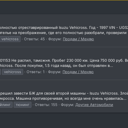
лностью отреставрированный Isuzu Vehicross. Год - 1997 VIN - UGS
-ателье на преображение, где его полностью разобрали, проверили н
vehicross
Ответы: 45
Форум:
Продам / Меняю
7101153 Не распил, таможня. Пробег 230 000 км. Цена 750 000 руб. 
ross. После покупки, 1.5 года назад, он был отправлен в...
vehicross
Ответы: 1
Форум:
Продам / Меняю
я решил завести БЖ для своей второй машины - Isuzu Vehicross. Злой
икросса. Машина противоречивая, но всегда мне очень нравилась...
айлинг
тюнинг
Ответы: 155
Форум:
Другие Автомобили