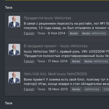
Теги
Продается Isuzu Vehicross
В связи с решением пересесть на рестайл, лот №1 По
покупки, 1.5 года назад, он был отправлен в тюнинг
Faivish
Тема
9 Ноя 2014
isuzu
isuzu
vehicross
В продаже проект - Isuzu Vehicross
Isuzu Vehicross 1997 г, правый руль. VIN: UGS25DW-
"Продается полностью отреставрированный Isuzu Vehic
Faivish
Тема
17 Июн 2014
isuzu
isuzu
vehicross
Vehi.Vidi.Vici. Мой Isuzu VehiCROSS
Всем привет! У хомяка есть свой блог, поэтому тут 
повтор)) Итак, конце января я стал обладателем вех
Faivish
Тема
18 Июн 2013
isuzu
vehicross
ст
Теги