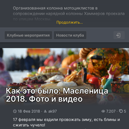
Организованная колонна мотоциклистов в
сопровождении нарядной колонны Хаммеров проехала
по улицам Москвы.
Продолжить…
Посмотрите видео и фотографии с праздника...
Клубные мероприятия
Новости клуба
Как это было: Масленица
2018. Фото и видео
18 Фев 2018
ak97
7.207
5
17 февраля мы ездили провожать зиму, есть блины и
сжигать чучело!