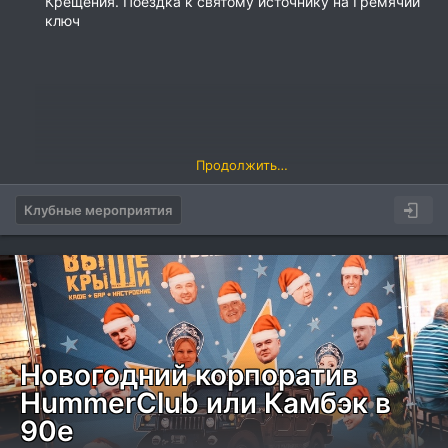
Крещения. Поездка к святому источнику на Гремячий
ключ
Продолжить…
Клубные мероприятия
Новогодний корпоратив
HummerClub или Камбэк в
90е