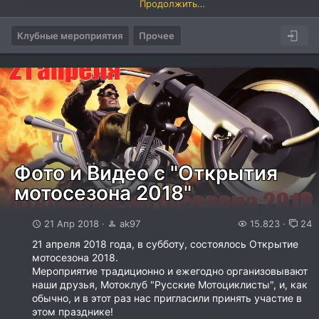
Продолжить…
Час назад, два хаммера с бойцами спецназа, приехали
на танковый полигон, расположенный недалеко от
Клубные мероприятия
города Руза. Каждый из...
Прочее
Фото и Видео с "Открытия
мотосезона 2018"
21 Апр 2018
ak97
15.823
24
21 апреля 2018 года, в субботу, состоялось Открытие
мотосезона 2018.
Мероприятие традиционно и ежегодно организовывают
наши друзья, Мотоклуб "Русские Мотоциклисты", и, как
обычно, и в этот раз нас пригласили принять участие в
этом празднике!