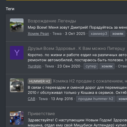
Теги
Возрождение Легенды
Мир Всем! Меня зовут Дмитрий! Порадуйтесь за мен
Хомяк Реал
Тема
3 Окт 2025
хаммер3
хомяк
Друзья Всем Здоровья . К Вам можно Питерцу
Y
Коротко. по жизни и работе ездил на различных ав
ремонтом автомобилей, постараюсь быть полезен. 
Yurdgin
Тема
23 Сен 2020
супер
хомяк
Отве
Хомяка Н2 продам с сожалением, 
HUMMER H2
В связи с переездом и сменой дорог для перемещения 
2010 г обслуживал только у Кошака в сервисе. Октябр
CAB
Тема
13 Апр 2016
продам hummer h2
хом
Приветствие
Здравствуйте! С наступающим Новым Годом! Здоровья
машина, отдал ему свой Мицубиси Аутлендер) купил 