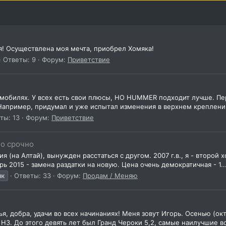
я! Осуществлена моя мечта, приобрел Хомяка!
Ответы: 9
Форум:
Приветствие
томобилях. У всех есть свои плюсы, НО HUMMER подходит лучше. П
Например, придумал и уже испытал изменения в верхнем креплении
ты: 13
Форум:
Приветствие
но срочно
(на Алтай), вынужден расстаться с другом. 2007 г.в., я - второй хо
ь 2015 - замена раздатки на новую. Цена очень демократичная - 1..
як
Ответы: 33
Форум:
Продам / Меняю
, добра, удачи во всех начинаниях! Меня зовут Игорь. Осенью (ок
Н3. До этого девять лет был Гранд Чероки 5,2, самые наилучшие в