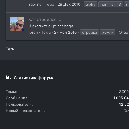
Yaprinc
Тема
29 Дек 2010
alpha
hummer h3
п
Как строился....
И сколько еще впереди.....
toren
Тема
27 Ноя 2010
стройка
хомяк
Отве
Теги
Статистика форума
Темы
37.09
Сообщения
1.005.04
Пользователи
12.22
Новый пользователь
Da