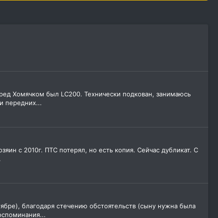
еред Хомячком был LC200. Технически подкован, занимаюсь
 передних...
зяин с 2010г. ПТС потерял, но есть копия. Сейчас дубликат. С
.
тябре), благодаря стечению обстоятельств (сыну нужна была
оспоминания...