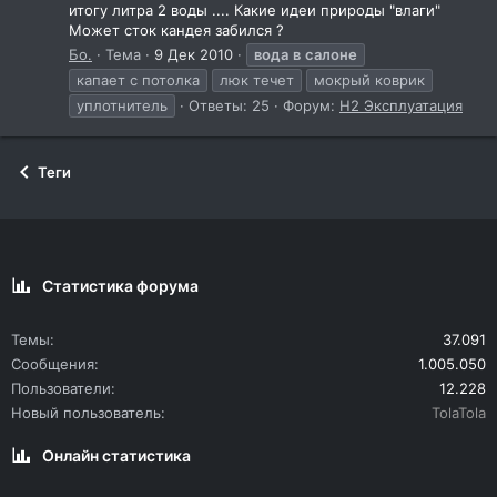
итогу литра 2 воды .... Какие идеи природы "влаги"
Может сток кандея забился ?
Бо.
Тема
9 Дек 2010
вода
в
салоне
капает с потолка
люк течет
мокрый коврик
уплотнитель
Ответы: 25
Форум:
Н2 Эксплуатация
Теги
Статистика форума
Темы
37.091
Сообщения
1.005.050
Пользователи
12.228
Новый пользователь
TolaTola
Онлайн статистика