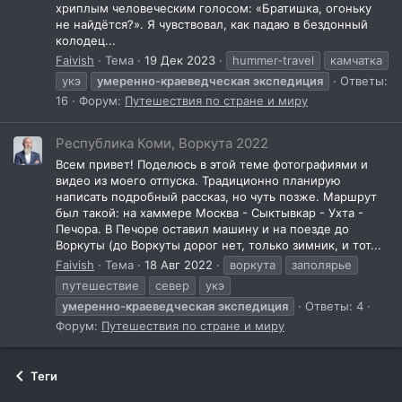
хриплым человеческим голосом: «Братишка, огоньку
не найдётся?». Я чувствовал, как падаю в бездонный
колодец...
Faivish
Тема
19 Дек 2023
hummer-travel
камчатка
укэ
умеренно-краеведческая
экспедиция
Ответы:
16
Форум:
Путешествия по стране и миру
Республика Коми, Воркута 2022
Всем привет! Поделюсь в этой теме фотографиями и
видео из моего отпуска. Традиционно планирую
написать подробный рассказ, но чуть позже. Маршрут
был такой: на хаммере Москва - Сыктывкар - Ухта -
Печора. В Печоре оставил машину и на поезде до
Воркуты (до Воркуты дорог нет, только зимник, и тот...
Faivish
Тема
18 Авг 2022
воркута
заполярье
путешествие
север
укэ
умеренно-краеведческая
экспедиция
Ответы: 4
Форум:
Путешествия по стране и миру
Теги