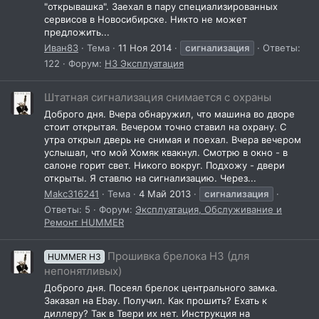
"открывашка". Заехал в пару специализированных
сервисов в Новосибирске. Никто не может
предложить...
Иван83
Тема
11 Ноя 2014
сигнализация
Ответы:
122
Форум:
H3 Эксплуатация
Штатная сигнализация снимается с охраны
Доброго дня. Вчера обнаружил, что машина во дворе
стоит открытая. Вечером точно ставил на охрану. С
утра открыл дверь не снимая и поехал. Вчера вечером
услышал, что мой Хомяк квакнул. Смотрю в окно - в
салоне горит свет. Никого вокруг. Подхожу - двери
открыты. Я ставлю на сигнализацию. Через...
Makc316241
Тема
4 Май 2013
сигнализация
Ответы: 5
Форум:
Эксплуатация, Обслуживание и
Ремонт HUMMER
Прошивка брелока H3 (для
HUMMER H3
непонятливых)
Доброго дня. Посеял брелок центрального замка.
Заказал на Ebay. Получил. Как прошить? Ехать к
диллеру? Так в Твери их нет. Инструкция на