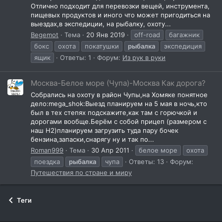
Отлично подходит для перевозки вещей, инструмента,
пищевых продуктов и иного что может пригодиться на
выездах,в экспедиции, на рыбалку, охоту...
Begemot
Тема
20 Янв 2019
off-road
багажник
бокс
охота
покатушки
рыбалка
экспедиция
ящик
Ответы: 1
Форум:
Из рук в руки
Москва-Белое море (Чупа)-Москва Как дорога?
Собрались на охоту в район Чупы,на Хомяке понятное
дело:mega_shok:Выезд планируем на 5 мая в ночь,кто
был в тех степях подскажите,как там с горючкой и
дорогами вообще.Берём с собой прицеп (размером с
наш Н2)планируем загрузить туда пару бочек
бензина,запаски,снарягу ну и так по...
Roman999
Тема
30 Апр 2011
белое море
охота
поездка
рыбалка
чупа
Ответы: 13
Форум:
Путешествия по стране и миру
Теги