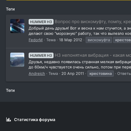
Теги
Вопрос про вискомуфту, помпу, кре
HUMMER H3
Добрый день друзья! Вот и весна к нам стучится, а 
делают свою "морозную" работу, так что вылезло кое 
FedorM
Тема
18 Мар 2012
вискомуфта
крестов
Н3 непонятная вибрация - какая м
HUMMER H3
Друзья, недавно появилась странная мелкая вибрац
до 60км/ч чувствуется очень сильно, потом при пер
Andreich
Тема
20 Апр 2011
крестовина
Ответы
Теги
Статистика форума