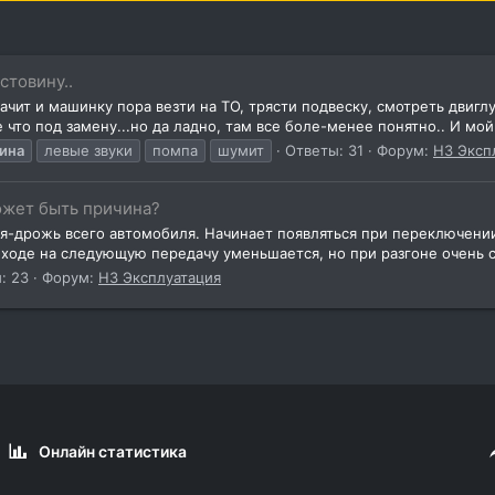
стовину..
значит и машинку пора везти на ТО, трясти подвеску, смотреть двигл
что под замену...но да ладно, там все боле-менее понятно.. И мой.
ина
левые звуки
помпа
шумит
Ответы: 31
Форум:
H3 Эксп
ожет быть причина?
ия-дрожь всего автомобиля. Начинает появляться при переключении
еходе на следующую передачу уменьшается, но при разгоне очень с
: 23
Форум:
H3 Эксплуатация
Онлайн статистика