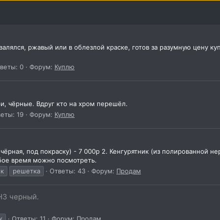
авалялся, ржавый или в облезлой краске, готов за разумную цену к
веты: 0
Форум:
Куплю
и, чёрные. Вдруг кто на хром перешёл.
еты: 19
Форум:
Куплю
ёрная, под покраску) - 7 000р 2. Кенгурятник (из полированной нер
юбое время можно посмотреть.
ик
решетка
Ответы: 43
Форум:
Продам
Н3 черный.
к
Ответы: 11
Форум:
Продам