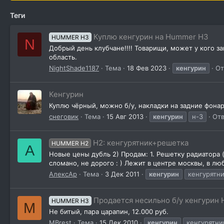
Теги
Куплю кенгурин на Hummer H3
HUMMER H3
N
Добрый день клубчане!!!! Товарищи, может у кого з
область.
NightShade1187
Тема
18 Фев 2023
кенгурин
От
Кенгурин
Куплю чёрный, можно б/у, накладки на задние фонар
снеговик
Тема
15 Авг 2013
кенгурин
н-3
Отв
H2: кенгурятник+решетка
HUMMER H2
А
Новые цены дубль 2) Продам: 1. Решетку радиатора (ч
сломано, не дорого : ) Лежит в центре москвы, в л
АлексАр
Тема
3 Дек 2011
кенгурин
кенгурятн
Продается несильно б/у кенгурин 
HUMMER H3
M
Не битый, пара царапин, 12.000 руб.
MBrest
Тема
15 Дек 2010
кенгурин
кенгурятни