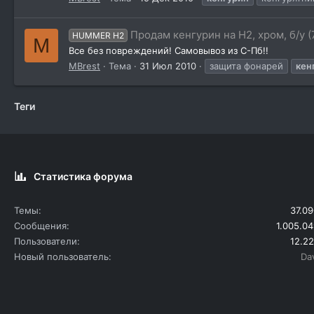
Продам кенгурин на Н2, хром, б/у (
HUMMER H2
M
Все без повреждений! Самовывоз из С-Пб!!
MBrest
Тема
31 Июл 2010
защита фонарей
кен
Теги
Статистика форума
Темы
37.09
Сообщения
1.005.04
Пользователи
12.22
Новый пользователь
Da