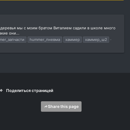
 деревья мы с моим братом Виталием садили в школе много
кие они...
mer_запчасти
hummer_пневма
хаммер
хаммер_ш2
Поделиться страницей
Share this page