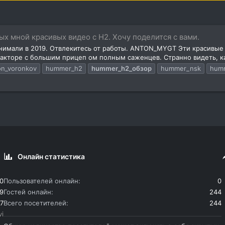
х мной красивых видео с H2. Хочу поделится с вами.
Снимали в 2019. Отвлекитесь от работы. ANTON_MYGT Эти красивые
тракторе с большим прицеп ом полным саженцев. Странно видеть, ка
on_voronkov
hummer_h2
hummer_h2_обзор
hummer_nsk
hum
Онлайн статистика
0
Пользователей онлайн
0
9
Гостей онлайн
244
7
Всего посетителей
244
vi