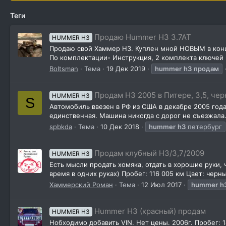
Теги
Продаю Hummer H3 3.7AT
HUMMER H3
Продаю свой Хаммер Н3. Куплен мной НОВЫМ в конце
По комплектации- Инструкция, 2 комплекта ключей и
Boltsman
Тема
19 Дек 2019
hummer
h3
продам
Продам H3 2005 в Питере, 3,5, черн
HUMMER H3
S
Автомобиль ввезен в РФ из США в декабре 2005 года
единственная. Машина никогда с дорог не съезжала.
spbkda
Тема
10 Дек 2018
hummer
h3
петербург
Продам клубный H3/3,7/2009
HUMMER H3
Есть мысли продать хомяка, отдать в хорошие руки, 
время в одних руках) Пробег: 116 005 км Цвет: чер
Хаммерский Роман
Тема
12 Июл 2017
hummer
h
Hummer H3 (красный) продам
HUMMER H3
Нобходимо добавить VIN. Нет цены. 2006г. Пробег: 1