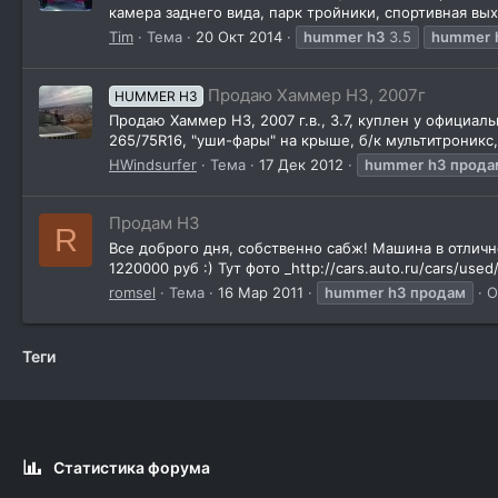
камера заднего вида, парк тройники, спортивная вы
Tim
Тема
20 Окт 2014
hummer
h3
3.5
hummer
Продаю Хаммер Н3, 2007г
HUMMER H3
Продаю Хаммер H3, 2007 г.в., 3.7, куплен у официал
265/75R16, "уши-фары" на крыше, б/к мультитроникс
HWindsurfer
Тема
17 Дек 2012
hummer
h3
прода
Продам H3
R
Все доброго дня, собственно сабж! Машина в отлично
1220000 руб :) Тут фото _http://cars.auto.ru/cars/u
romsel
Тема
16 Мар 2011
hummer
h3
продам
О
Теги
Статистика форума