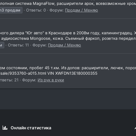
хлопная система MagnaFlow, расширители арок, всевозможные хром
h3
продам
Ответы: 0
Форум:
Продам / Меняю
ьного дилера "Юг авто" в Краснодаре в 2008м году, калининградец.
, аудиосистема Mongoose, кожа. Съемный фаркоп, розетка передела
м
Ответы: 11
Форум:
Продам / Меняю
м состоянии, пробег 45 т.км. Из допов: расширители, лючек, порог
sed/sale/9353760-a015.html VIN XWFDN13E180000355
тветы: 21
Форум:
Из рук в руки
Онлайн статистика