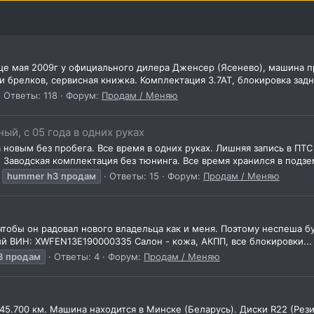
 мая 2009г у официального дилера Дженсер (Ясенево), машина пр
 брелков, сервисная книжка. Комплектация 3.7АТ, блокировка задне
Ответы: 118
Форум:
Продам / Меняю
ый, с 05 года в одних руках
 новым без пробега. Все время в одних руках. Лишняя запись в П
 Заводская комплектация без тюнинга. Все время хранился в подзе
hummer
h3
продам
Ответы: 15
Форум:
Продам / Меняю
чтобы он радовал нового владельца как и меня. Поэтому неспеша бу
ный ВИН: XWFEN13E190000335 Салон - кожа, АКПП, все блокировки...
3
продам
Ответы: 4
Форум:
Продам / Меняю
45.700 км. Машина находится в Минске (Беларусь). Диски R22 (Рези