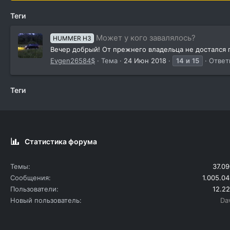
Теги
Может у кого завалялось?
HUMMER H3
Вечер добрый! От прежнего владельца не достался п
Еvgen26584$
Тема
24 Июн 2018
14
и
15
Ответ
Теги
Статистика форума
Темы
37.09
Сообщения
1.005.04
Пользователи
12.22
Новый пользователь
Da