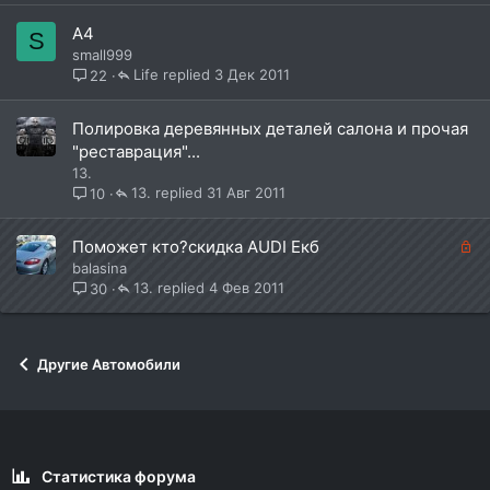
А4
S
small999
Life
3 Дек 2011
22
Полировка деревянных деталей салона и прочая
"реставрация"...
13.
13.
31 Авг 2011
10
З
Поможет кто?скидка AUDI Екб
а
balasina
к
13.
4 Фев 2011
30
р
ы
т
Другие Автомобили
а
Статистика форума